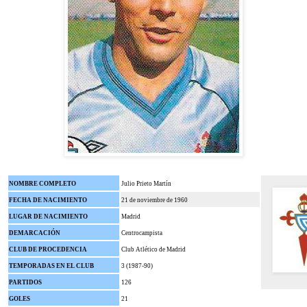
NOMBRE COMPLETO
Julio Prieto Martín
FECHA DE NACIMIENTO
21 de noviembre de 1960
LUGAR DE NACIMIENTO
Madrid
DEMARCACIÓN
Centrocampista
CLUB DE PROCEDENCIA
Club Atlético de Madrid
TEMPORADAS EN EL CLUB
3 (1987-90)
PARTIDOS
126
GOLES
21