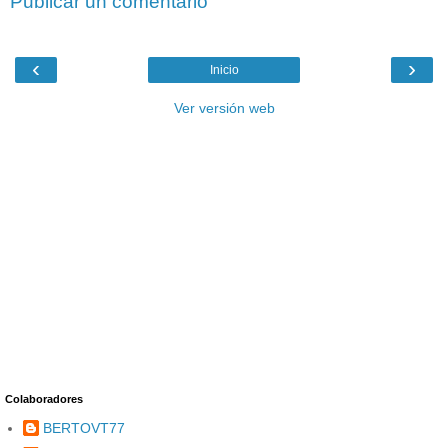
Publicar un comentario
‹
›
Inicio
Ver versión web
Colaboradores
BERTOVT77