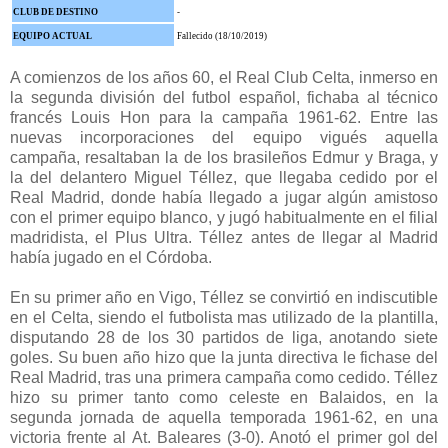
CLUB DE DESTINO
-
EQUIPO ACTUAL
Fallecido (18/10/2019)
A comienzos de los años 60, el Real Club Celta, inmerso en
la segunda división del futbol español, fichaba al técnico
francés Louis Hon para la campaña 1961-62. Entre las
nuevas incorporaciones del equipo vigués aquella
campaña, resaltaban la de los brasileños Edmur y Braga, y
la del delantero Miguel Téllez, que llegaba cedido por el
Real Madrid, donde había llegado a jugar algún amistoso
con el primer equipo blanco, y jugó habitualmente en el filial
madridista, el Plus Ultra. Téllez antes de llegar al Madrid
había jugado en el Córdoba.
En su primer año en Vigo, Téllez se convirtió en indiscutible
en el Celta, siendo el futbolista mas utilizado de la plantilla,
disputando 28 de los 30 partidos de liga, anotando siete
goles. Su buen año hizo que la junta directiva le fichase del
Real Madrid, tras una primera campaña como cedido. Téllez
hizo su primer tanto como celeste en Balaidos, en la
segunda jornada de aquella temporada 1961-62, en una
victoria frente al At. Baleares (3-0). Anotó el primer gol del