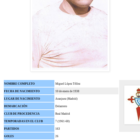
NOMBRE COMPLETO
Miguel López Téllez
FECHA DE NACIMIENTO
10 de enero de 1938
LUGAR DE NACIMIENTO
Aranjuez (Madrid)
DEMARCACIÓN
Delantero
CLUB DE PROCEDENCIA
Real Madrid
TEMPORADAS EN EL CLUB
7 (1961-68)
PARTIDOS
163
GOLES
26