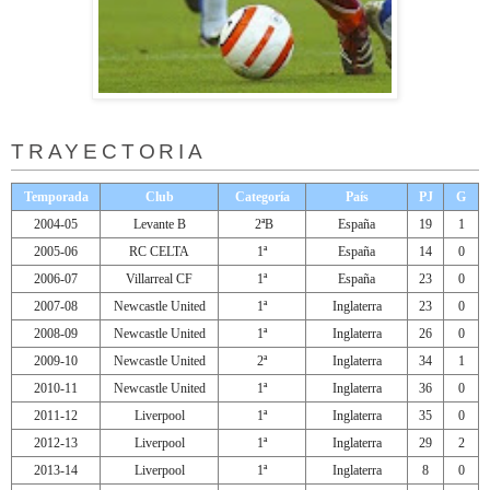
TRAYECTORIA
Temporada
Club
Categoría
País
PJ
G
2004-05
Levante B
2ªB
España
19
1
2005-06
RC CELTA
1ª
España
14
0
2006-07
Villarreal CF
1ª
España
23
0
2007-08
Newcastle United
1ª
Inglaterra
23
0
2008-09
Newcastle United
1ª
Inglaterra
26
0
2009-10
Newcastle United
2ª
Inglaterra
34
1
2010-11
Newcastle United
1ª
Inglaterra
36
0
2011-12
Liverpool
1ª
Inglaterra
35
0
2012-13
Liverpool
1ª
Inglaterra
29
2
2013-14
Liverpool
1ª
Inglaterra
8
0