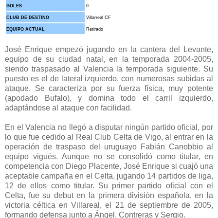
GOLES
0
CLUB DE DESTINO
Villarreal CF
EQUIPO ACTUAL
Retirado
José Enrique empezó jugando en la cantera del Levante,
equipo de su ciudad natal, en la temporada 2004-2005,
siendo traspasado al Valencia la temporada siguiente.
Su
puesto es el de lateral izquierdo, con numerosas subidas al
ataque.
Se caracteriza por su fuerza física, muy potente
(apodado Bufalo), y domina todo el carril izquierdo,
adaptándose al ataque con facilidad.
En el Valencia no llegó a disputar ningún partido oficial, por
lo que fue cedido al Real Club Celta de Vigo, al entrar en la
operación de traspaso del uruguayo Fabián Canobbio al
equipo vigués.
Aunque no se consolidó como titular, en
competencia con Diego Placente, José Enrique si cuajó una
aceptable campaña en el Celta, jugando 14 partidos de liga,
12 de ellos como titular.
Su primer partido oficial con el
Celta, fue su debut en la primera división española, en la
victoria céltica en Villareal, el 21 de septiembre de 2005,
formando defensa junto a Ángel, Contreras y Sergio.