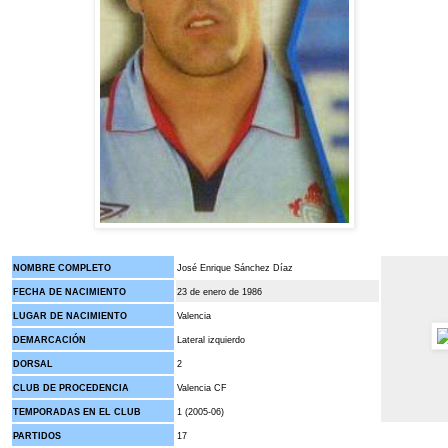
NOMBRE COMPLETO
José Enrique Sánchez Díaz
FECHA DE NACIMIENTO
23 de enero de 1986
LUGAR DE NACIMIENTO
Valencia
DEMARCACIÓN
Lateral izquierdo
DORSAL
2
CLUB DE PROCEDENCIA
Valencia CF
TEMPORADAS EN EL CLUB
1 (2005-06)
PARTIDOS
17