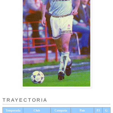
TRAYECTORIA
Temporada
Club
Categoría
País
PJ
G