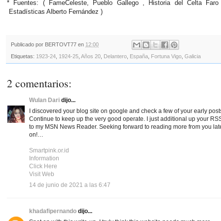
* Fuentes: ( FameCeleste, Pueblo Gallego , Historia del Celta Faro
Estadísticas Alberto Fernández )
Publicado por
BERTOVT77
en
12:00
Etiquetas:
1923-24
,
1924-25
,
Años 20
,
Delantero
,
España
,
Fortuna Vigo
,
Galicia
2 comentarios:
Wulan Dari
dijo...
I discovered your blog site on google and check a few of your early post
Continue to keep up the very good operate. I just additional up your RS
to my MSN News Reader. Seeking forward to reading more from you lat
on!…
Smartpink.or.id
Information
Click Here
Visit Web
14 de junio de 2021 a las 6:47
khadafipernando
dijo...