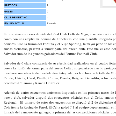
PARTIDOS
2
GOLES
0
CLUB DE DESTINO
-
EQUIPO ACTUAL
Retirado
En los primeros meses de vida del Real Club Celta de Vigo, el recién nacido c
contó con una amplísima nómina de futbolistas, con una plantilla integrada po
hombres.
Con la fusión del Fortuna y el Vigo Sporting, la mayor parte de los e
ambas escuadras, pasaron a formar parte del nuevo club. Este fue el caso del
Salvador, uno de los grandes goleadores del Fortuna Football Club.
Salvador dejó clara constancia de su efectividad realizadora en el cuadro fortu
pese a la ilusión de formar parte del nuevo Celta , no gozaría de mucho protag
una dura competencia de una delantera integrada por hombres de la talla de Mo
Caride, Chicha, Casal, Pinilla, Correa, Posada, Reigosa, Gerardito, o los pos
desertores Chiarroni y Ramon Gonzalez.
Además de varios encuentros amistosos disputados en los primeres meses de l
nuevo club, salvador disputó dos encuentros oficiales con el Celta, ambos 
Regional.
El primero de estos dos encuentros se disputó el 2 de diciembre 
Coia frente la Racing de Ferrol. El Celta goleó 7-1 al equipo departamental, en
jornada del campeonato gallego, la primera del as competiciones oficiales que