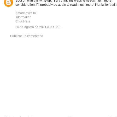
Spot on with this write-up, I truly think this website needs much more
consideration. I’ll probably be again to read much more, thanks for that i
Amorelavita.ru
Information
Click Here
30 de agosto de 2021 a las 3:51
Publicar un comentario