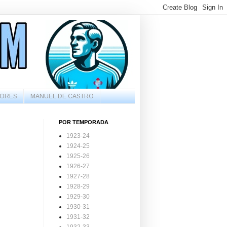
ORES
MANUEL DE CASTRO
POR TEMPORADA
1923-24
1924-25
1925-26
1926-27
1927-28
1928-29
1929-30
1930-31
1931-32