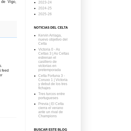
 de Vigo,
2023-24
2024-25
2025-26
NOTICIAS DEL CELTA
Kervin Arriaga,
nuevo objetivo del
Celta
Victoria 0 - As
Celtas 3 | As Celtas
estrenan el
casillero de
s.
victorias en
pretemporada
S feed
er
Celta Fortuna 3 -
Coruxo 1 | Victoria
y debut de los tres
fichajes
Tres turcos entre
portugueses
Previa | El Celta
cierra el verano
ante un rival de
Champions
BUSCAR ESTE BLOG