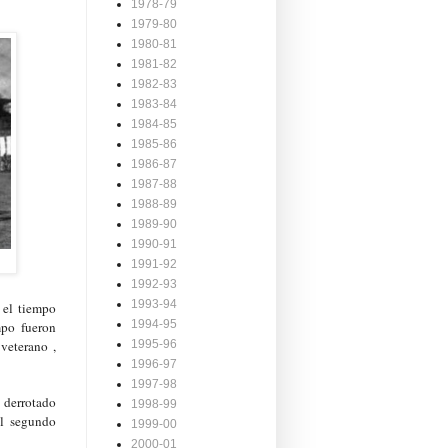
1978-79
1979-80
1980-81
1981-82
1982-83
1983-84
1984-85
1985-86
1986-87
1987-88
1988-89
1989-90
1990-91
1991-92
1992-93
1993-94
 el tiempo
1994-95
mpo fueron
veterano ,
1995-96
1996-97
1997-98
a derrotado
1998-99
el segundo
1999-00
2000-01