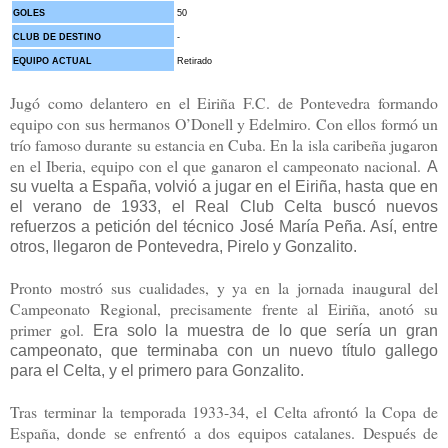
GOLES
50
CLUB DE DESTINO
-
EQUIPO ACTUAL
Retirado
Jugó como delantero en el Eiriña F.C. de Pontevedra formando
equipo con sus hermanos O’Donell y Edelmiro. Con ellos formó un
trío famoso durante su estancia en Cuba. En la isla caribeña jugaron
en el Iberia, equipo con el que ganaron el campeonato nacional.
A
su vuelta a España, volvió a jugar en el Eiriña, hasta que en
el verano de 1933, el Real Club Celta buscó nuevos
refuerzos a petición del técnico José María Peña. Así, entre
otros, llegaron de Pontevedra, Pirelo y Gonzalito.
Pronto mostró sus cualidades, y ya en la jornada inaugural del
Campeonato Regional, precisamente frente al Eiriña, anotó su
primer gol.
Era solo la muestra de lo que sería un gran
campeonato, que terminaba con un nuevo título gallego
para el Celta, y el primero para Gonzalito.
Tras terminar la temporada 1933-34, el Celta afrontó la Copa de
España, donde se enfrentó a dos equipos catalanes. Después de