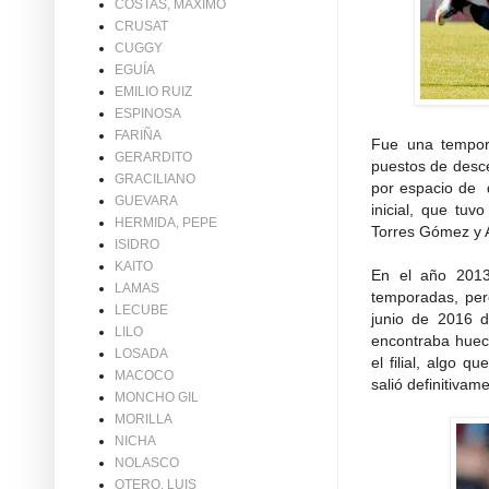
COSTAS, MAXIMO
CRUSAT
CUGGY
EGUÍA
EMILIO RUIZ
ESPINOSA
FARIÑA
Fue una tempor
GERARDITO
puestos de desce
GRACILIANO
por espacio de 
GUEVARA
inicial, que tu
HERMIDA, PEPE
Torres Gómez y 
ISIDRO
KAITO
En el año 2013
LAMAS
temporadas, pero
LECUBE
junio de 2016 d
LILO
encontraba hueco
LOSADA
el filial, algo 
MACOCO
salió definitivam
MONCHO GIL
MORILLA
NICHA
NOLASCO
OTERO, LUIS