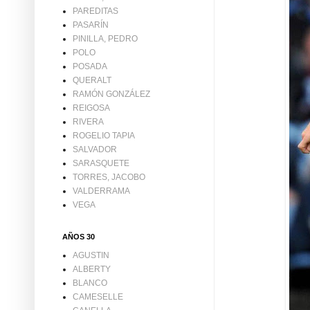
PAREDITAS
PASARÍN
PINILLA, PEDRO
POLO
POSADA
QUERALT
RAMÓN GONZÁLEZ
REIGOSA
RIVERA
ROGELIO TAPIA
SALVADOR
SARASQUETE
TORRES, JACOBO
VALDERRAMA
VEGA
AÑOS 30
AGUSTIN
ALBERTY
BLANCO
CAMESELLE