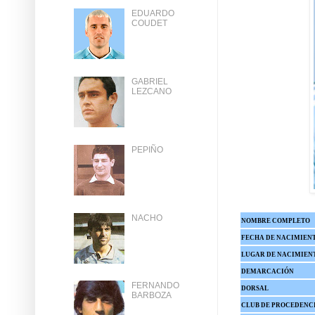
EDUARDO
COUDET
GABRIEL
LEZCANO
PEPIÑO
NACHO
NOMBRE COMPLETO
FECHA DE NACIMIEN
LUGAR DE NACIMIEN
DEMARCACIÓN
FERNANDO
DORSAL
BARBOZA
CLUB DE PROCEDENC