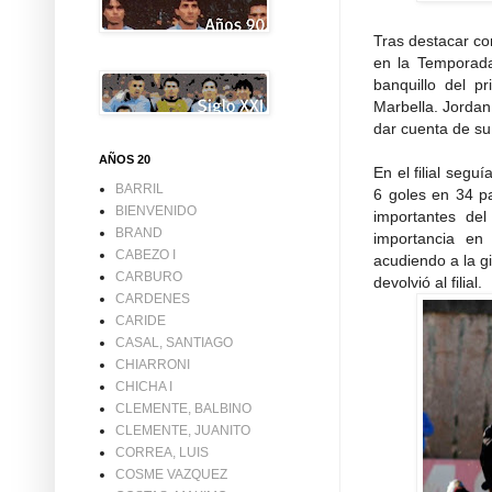
Tras destacar con
en la Temporada
banquillo del p
Marbella. Jordan
dar cuenta de su 
AÑOS 20
En el filial seg
BARRIL
6 goles en 34 p
BIENVENIDO
importantes de
BRAND
importancia en
CABEZO I
acudiendo a la g
CARBURO
devolvió al filial.
CARDENES
CARIDE
CASAL, SANTIAGO
CHIARRONI
CHICHA I
CLEMENTE, BALBINO
CLEMENTE, JUANITO
CORREA, LUIS
COSME VAZQUEZ