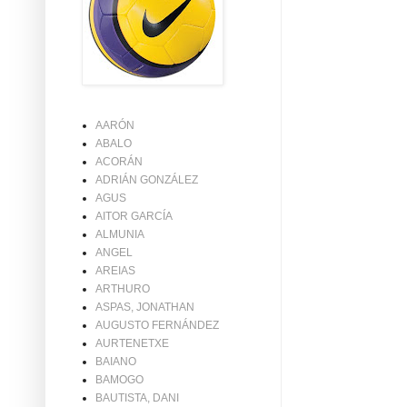
AARÓN
ABALO
ACORÁN
ADRIÁN GONZÁLEZ
AGUS
AITOR GARCÍA
ALMUNIA
ANGEL
AREIAS
ARTHURO
ASPAS, JONATHAN
AUGUSTO FERNÁNDEZ
AURTENETXE
BAIANO
BAMOGO
BAUTISTA, DANI