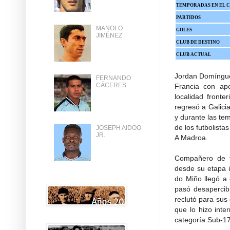
TEMPORADAS EN EL 
PARTIDOS
MANOLO
GOLES
JIMÉNEZ
CLUB DE DESTINO
CLUB ACTUAL
Jordan Domínguez
FERNANDO
CÁCERES
Francia con ap
localidad front
regresó a Galici
y durante las te
de los futbolist
JOSEPH AIDOO
JR.
A Madroa.
Compañero de f
desde su etapa in
do Miño llegó a 
pasó desapercib
reclutó para sus
que lo hizo inte
categoría Sub-1