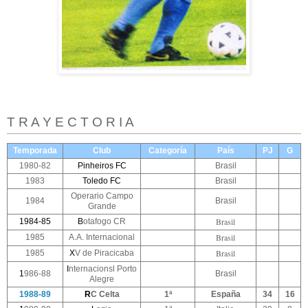
T R A Y E C T O R I A
T
emporada
Club
Categoría
País
PJ
G
1980-82
P
inheiros FC
Brasil
1983
T
oledo FC
Brasil
Operario Campo
1984
Brasil
Grande
Brasil
1
984-85
B
otafogo CR
Brasil
1985
A.A. Internacional
Brasil
1985
X
V de Piracicaba
I
nternacionsl Porto
1
986-88
Brasil
Alegre
1
988-89
R
C Celta
1ª
España
34
16