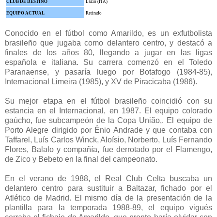
CLUB DE DESTINO
Lazio (ITA)
EQUIPO ACTUAL
Retirado
Conocido en el fútbol como Amarildo, es un exfutbolista
brasileño que jugaba como delantero centro, y destacó a
finales de los años 80, llegando a jugar en las ligas
española e italiana. Su carrera comenzó en el Toledo
Paranaense, y pasaría luego por Botafogo (1984-85),
Internacional Limeira (1985), y XV de Piracicaba (1986).
Su mejor etapa en el fútbol brasileño coincidió con su
estancia en el Internacional, en 1987. El equipo colorado
gaúcho, fue subcampeón de la Copa União,. El equipo de
Porto Alegre dirigido por Ênio Andrade y que contaba con
Taffarel, Luís Carlos Winck, Aloísio, Norberto, Luís Fernando
Flores, Balalo y compañía, fue derrotado por el Flamengo,
de Zico y Bebeto en la final del campeonato.
En el verano de 1988, el Real Club Celta buscaba un
delantero centro para sustituir a Baltazar, fichado por el
Atlético de Madrid. El mismo día de la presentación de la
plantilla para la temporada 1988-89, el equipo vigués