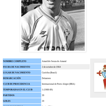
NOMBRE COMPLETO
Amarildo Souza do Amaral
FECHA DE NACIMIENTO
2 de octubre de 1964
LUGAR DE NACIMIENTO
Curitiba (Brasil)
DEMARCACIÓN
Delantero
CLUB DE PROCEDENCIA
Internacional de Porto Alegre (BRA)
TEMPORADAS EN EL CLUB
1 (1988-89)
PARTIDOS
39
GOLES
20