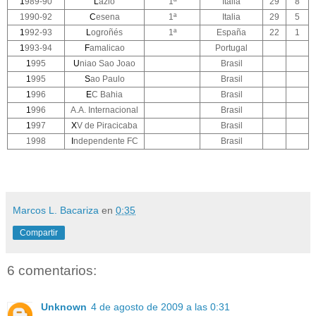
1
989-90
L
azio
1ª
Italia
29
8
1990-92
C
esena
1ª
Italia
29
5
1
992-93
L
ogroñés
1ª
España
22
1
1
993-94
F
amalicao
Portugal
1
995
U
niao Sao Joao
Brasil
1
995
S
ao Paulo
Brasil
1
996
E
C Bahia
Brasil
1
996
A.A. Internacional
Brasil
1
997
X
V de Piracicaba
Brasil
1998
I
ndependente FC
Brasil
Marcos L. Bacariza
en
0:35
Compartir
6 comentarios:
Unknown
4 de agosto de 2009 a las 0:31