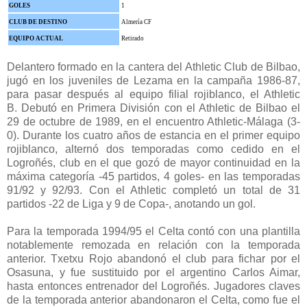
GOLES
1
CLUB DE DESTINO
Almería CF
EQUIPO ACTUAL
Retirado
Delantero formado en la cantera del Athletic Club de Bilbao,
jugó en los juveniles de Lezama en la campaña 1986-87,
para pasar después al equipo filial rojiblanco, el Athletic
B.
Debutó en Primera División con el Athletic de Bilbao el
29 de octubre de 1989, en el encuentro Athletic-Málaga (3-
0). Durante los cuatro años de estancia en el primer equipo
rojiblanco, alternó dos temporadas como cedido en el
Logroñés, club en el que gozó de mayor continuidad en la
máxima categoría -45 partidos, 4 goles- en las temporadas
91/92 y 92/93.
Con el Athletic completó un total de 31
partidos -22 de Liga y 9 de Copa-, anotando un gol.
Para la temporada 1994/95 el Celta contó con una plantilla
notablemente remozada en relación con la temporada
anterior. Txetxu Rojo abandonó el club para fichar por el
Osasuna, y fue sustituido por el argentino Carlos Aimar,
hasta entonces entrenador del Logroñés.
Jugadores claves
de la temporada anterior abandonaron el Celta, como fue el