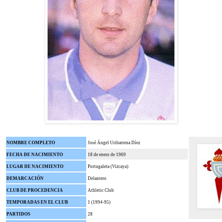
NOMBRE COMPLETO
José Ángel Uribarrena Díez
FECHA DE NACIMIENTO
18 de enero de 1969
LUGAR DE NACIMIENTO
Portugaleta (Vizcaya)
DEMARCACIÓN
Delantero
CLUB DE PROCEDENCIA
Athletic Club
TEMPORADAS EN EL CLUB
1 (1994-95)
PARTIDOS
28