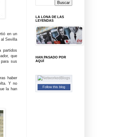
LA LONA DE LAS
LEYENDAS
rtió en un
al Sevilla
 partidos
eador, que
HAN PASADO POR
o para sus
AQUÍ
tras haber
elta.
Y no
Follow this blog
que la han