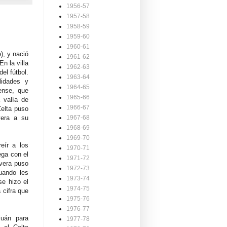
1956-57
1957-58
1958-59
1959-60
1960-61
), y nació
1961-62
n la villa
1962-63
el fútbol.
1963-64
lidades y
1964-65
ense, que
1965-66
 valía de
1966-67
Celta puso
vera a su
1967-68
1968-69
1969-70
eír a los
1970-71
ega con el
1971-72
ivera puso
1972-73
cuando les
1973-74
se hizo el
1974-75
 cifra que
1975-76
1976-77
uán para
1977-78