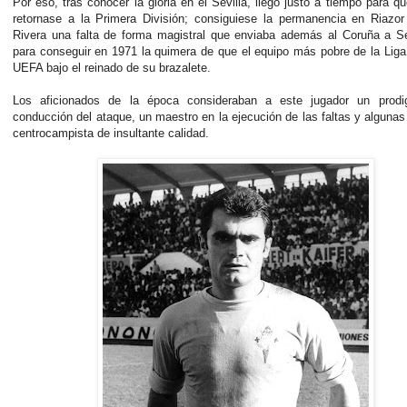
Por eso, tras conocer la gloria en el Sevilla, llegó justo a tiempo para qu
retornase a la Primera División; consiguiese la permanencia en Riazor
Rivera una falta de forma magistral que enviaba además al Coruña a S
para conseguir en 1971 la quimera de que el equipo más pobre de la Liga
UEFA bajo el reinado de su brazalete.
Los aficionados de la época consideraban a este jugador un prodi
conducción del ataque, un maestro en la ejecución de las faltas y alguna
centrocampista de insultante calidad.