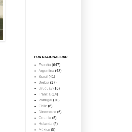
POR NACIONALIDAD
España
(647)
Argentina
(43)
Brasil
(41)
Serbia
(17)
Uruguay
(16)
Francia
(14)
Portugal
(10)
Chile
(6)
Dinamarca
(6)
Croacia
(5)
Holanda
(5)
México
(5)