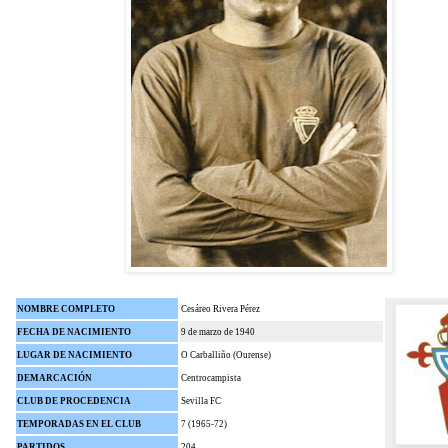
NOMBRE COMPLETO
Cesáreo Rivera Pérez
FECHA DE NACIMIENTO
9 de marzo de 1940
LUGAR DE NACIMIENTO
O Carballiño (Ourense)
DEMARCACIÓN
Centrocampista
CLUB DE PROCEDENCIA
Sevilla FC
TEMPORADAS EN EL CLUB
7 (1965-72)
PARTIDOS
204