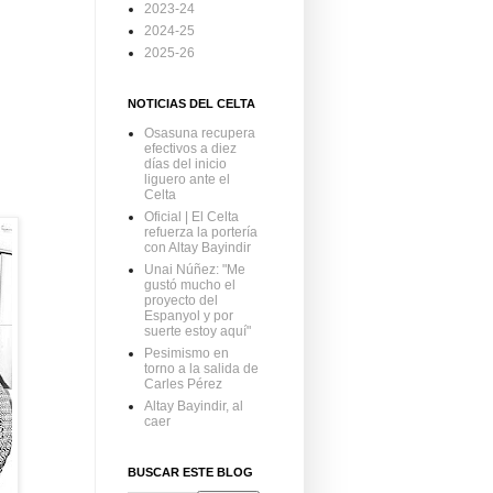
2023-24
2024-25
2025-26
NOTICIAS DEL CELTA
Osasuna recupera
efectivos a diez
días del inicio
liguero ante el
Celta
Oficial | El Celta
refuerza la portería
con Altay Bayindir
Unai Núñez: "Me
gustó mucho el
proyecto del
Espanyol y por
suerte estoy aquí"
Pesimismo en
torno a la salida de
Carles Pérez
Altay Bayindir, al
caer
BUSCAR ESTE BLOG