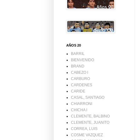
AÑOS 20
BARRIL
BIENVENIDO
BRAND
CABEZO I
CARBURO
CARDENES
CARIDE
CASAL, SANTIAGO
CHIARRONI
CHICHA I
CLEMENTE, BALBINO
CLEMENTE, JUANITO
CORREA, LUIS
COSME VAZQUEZ