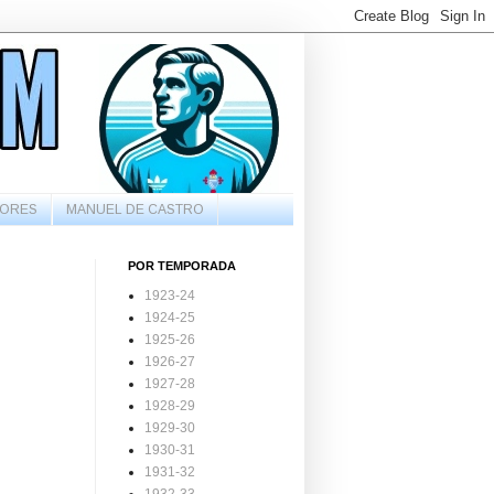
ORES
MANUEL DE CASTRO
POR TEMPORADA
1923-24
1924-25
1925-26
1926-27
1927-28
1928-29
1929-30
1930-31
1931-32