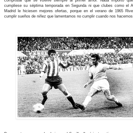
comprobar que se vuelve siempre al primer amor. Nada importó que
cumpliese su séptima temporada en Segunda ni que clubes como el At
Madrid le hiciesen mejores ofertas, porque en el verano de 1965 Rive
cumplir sueños de niñez que lamentamos no cumplir cuando nos hacemos 