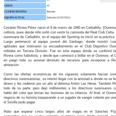
GOLES
43
CLUB DE DESTINO
Retirado
EQUIPO ACTUAL
Fallecido (22/03/2025)
Cesáreo Rivera Pérez nació el 9 de marzo de 1940 en Carballiño, (Ourense
celtista, pues desde niño soñó con vestir la camiseta del Real Club Celta. E
ourensana de Carballiño, en el equipo del Sporting se inició en la práctica d
Luego perteneció al equipo juvenil del Santiago, donde mostró cua
aptitudes que motivaron su encuadramiento en el Club Deportivo Our
militaba en Tercera División.
Fue en este equipo donde se confirmó la
Rivera como futbolista, y desde que comenzó a brillar en el Ourense, el 
en juego todo su arsenal diminuto de recursos para incorporar a Ri
alineación.
Como las ofertas económicas de los vigueses solamente hacían sonr
directivos ourensanistas, se intentó llegar con la amistad a donde no se ll
dinero y les cedieron por un año al defensa Antón Las Heras. También R
todo de su parte, pero dejó indiferentes a los directivos ourensanos 
habló del color que tenían las ilusiones de su infancia. Al final, el Ouren
negocio de su historia traspasando a un jugador de sangre celeste por una
el Sevilla pudo pagar.
Hubo que esperar cinco largos años de magia en el Sánchez Pizj