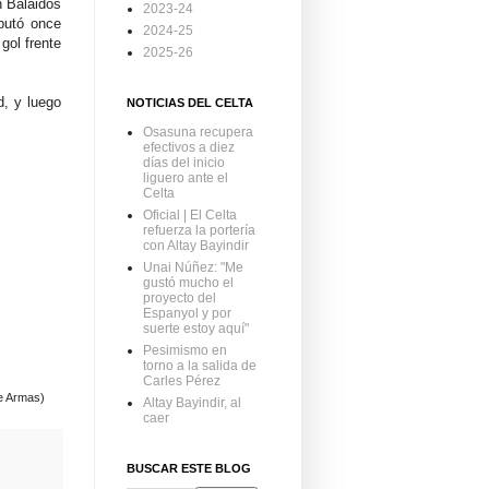
n Balaidos
2023-24
sputó once
2024-25
gol frente
2025-26
d, y luego
NOTICIAS DEL CELTA
Osasuna recupera
efectivos a diez
días del inicio
liguero ante el
Celta
Oficial | El Celta
refuerza la portería
con Altay Bayindir
Unai Núñez: "Me
gustó mucho el
proyecto del
Espanyol y por
suerte estoy aquí"
Pesimismo en
torno a la salida de
Carles Pérez
de Armas)
Altay Bayindir, al
caer
BUSCAR ESTE BLOG