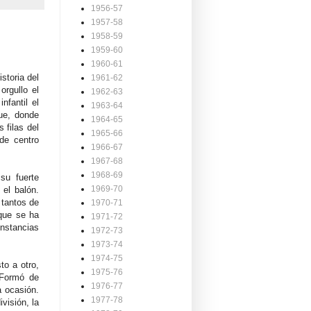
1956-57
1957-58
1958-59
1959-60
1960-61
storia del
1961-62
rgullo el
1962-63
nfantil el
1963-64
ue, donde
1964-65
 filas del
1965-66
 de centro
1966-67
1967-68
1968-69
su fuerte
1969-70
 el balón.
 tantos de
1970-71
 que se ha
1971-72
unstancias
1972-73
1973-74
1974-75
to a otro,
1975-76
 Formó de
1976-77
a ocasión.
1977-78
visión, la