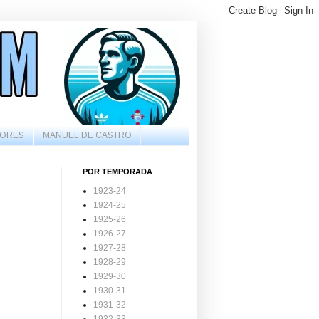
ORES
MANUEL DE CASTRO
POR TEMPORADA
1923-24
1924-25
1925-26
1926-27
1927-28
1928-29
1929-30
1930-31
1931-32