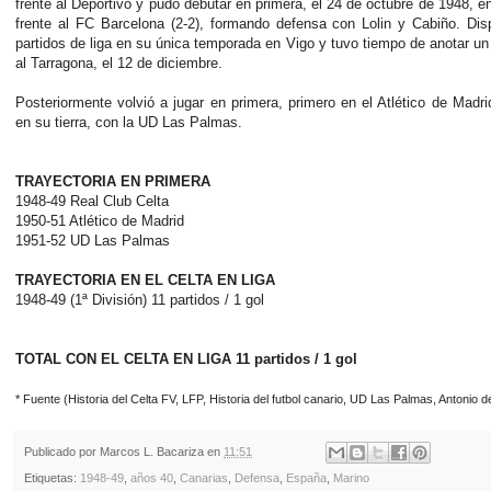
frente al Deportivo y pudo debutar en primera, el 24 de octubre de 1948, e
frente al FC Barcelona (2-2), formando defensa con Lolin y Cabiño. Di
partidos de liga en su única temporada en Vigo y tuvo tiempo de anotar un 
al Tarragona, el 12 de diciembre.
Posteriormente volvió a jugar en primera, primero en el Atlético de Madri
en su tierra, con la UD Las Palmas.
TRAYECTORIA EN PRIMERA
1948-49 Real Club Celta
1950-51 Atlético de Madrid
1951-52 UD Las Palmas
TRAYECTORIA EN EL CELTA EN LIGA
1948-49 (1ª División) 11 partidos / 1 gol
TOTAL CON EL CELTA EN LIGA 11 partidos / 1 gol
* Fuente (Historia del Celta FV, LFP, Historia del futbol canario, UD Las Palmas, Antonio 
Publicado por
Marcos L. Bacariza
en
11:51
Etiquetas:
1948-49
,
años 40
,
Canarias
,
Defensa
,
España
,
Marino