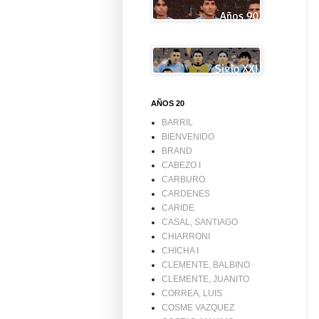
AÑOS 20
BARRIL
BIENVENIDO
BRAND
CABEZO I
CARBURO
CARDENES
CARIDE
CASAL, SANTIAGO
CHIARRONI
CHICHA I
CLEMENTE, BALBINO
CLEMENTE, JUANITO
CORREA, LUIS
COSME VAZQUEZ