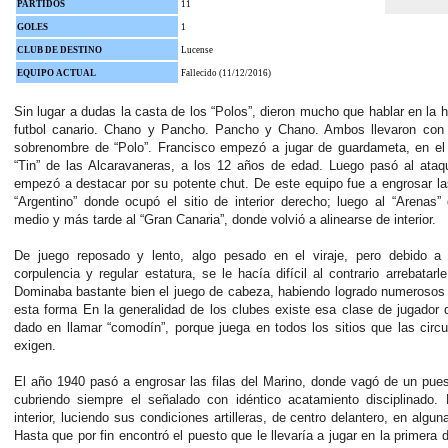
PARTIDOS
11
GOLES
1
CLUB DE DESTINO
Lucense
EQUIPO ACTUAL
Fallecido (11/12/2016)
Sin lugar a dudas la casta de los “Polos”, dieron mucho que hablar en la hi
futbol canario. Chano y Pancho. Pancho y Chano. Ambos llevaron con o
sobrenombre de “Polo”.
Francisco empezó a jugar de guardameta, en el i
“Tin” de las Alcaravaneras, a los 12 años de edad. Luego pasó al ataq
empezó a destacar por su potente chut. De este equipo fue a engrosar las
“Argentino” donde ocupó el sitio de interior derecho; luego al “Arenas”
medio y más tarde al “Gran Canaria”, donde volvió a alinearse de interior.
De juego reposado y lento, algo pesado en el viraje, pero debido a 
corpulencia y regular estatura, se le hacía difícil al contrario arrebatarle
Dominaba bastante bien el juego de cabeza, habiendo logrado numerosos
esta forma
En la generalidad de los clubes existe esa clase de jugador
dado en llamar “comodín”, porque juega en todos los sitios que las circ
exigen.
El año 1940 pasó a engrosar las filas del Marino, donde vagó de un pues
cubriendo siempre el señalado con idéntico acatamiento disciplinado.
interior, luciendo sus condiciones artilleras, de centro delantero, en algun
Hasta que por fin encontró el puesto que le llevaría a jugar en la primera di