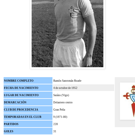
NOMBRE COMPLETO
Ramón Sanromán Roade
FECHA DE NACIMIENTO
4 de octubre de 1952
LUGAR DE NACIMIENTO
Saiáns (Vigo)
DEMARCACIÓN
Delantero centro
CLUB DE PROCEDENCIA
Gran Peña
TEMPORADAS EN EL CLUB
9 (1971-80)
PARTIDOS
228
GOLES
31