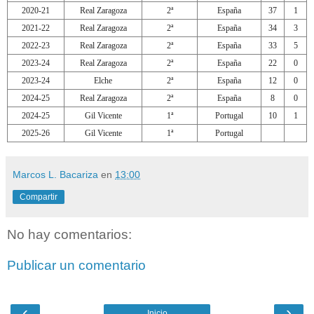
2020-21
Real Zaragoza
2ª
España
37
1
2021-22
Real Zaragoza
2ª
España
34
3
2022-23
Real Zaragoza
2ª
España
33
5
2023-24
Real Zaragoza
2ª
España
22
0
2023-24
Elche
2ª
España
12
0
2024-25
Real Zaragoza
2ª
España
8
0
2024-25
Gil Vicente
1ª
Portugal
10
1
2025-26
Gil Vicente
1ª
Portugal
Marcos L. Bacariza
en
13:00
Compartir
No hay comentarios:
Publicar un comentario
‹
›
Inicio