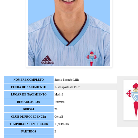
NOMBRE COMPLETO
Sergio Bermejo Lillo
FECHA DE NACIMIENTO
17 de agosto de 1997
LUGAR DE NACIMIENTO
Madrid
DEMARCACIÓN
Extremo
DORSAL
28
CLUB DE PROCEDENCIA
Celta B
TEMPORADAS EN EL CLUB
1 (2019-20)
PARTIDOS
2