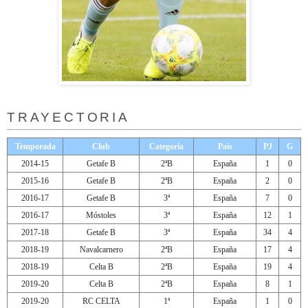
TRAYECTORIA
Temporada
Club
Categoría
País
PJ
G
2014-15
Getafe B
2ªB
España
1
0
2015-16
Getafe B
2ªB
España
2
0
2016-17
Getafe B
3ª
España
7
0
2016-17
Móstoles
3ª
España
12
1
2017-18
Getafe B
3ª
España
34
4
2018-19
Navalcarnero
2ªB
España
17
4
2018-19
Celta B
2ªB
España
19
4
2019-20
Celta B
2ªB
España
8
1
2019-20
RC CELTA
1ª
España
1
0