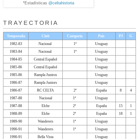
*Estadísticas
@celtahistoria
TRAYECTORIA
Temporada
Club
Categoría
País
PJ
G
1982-83
Nacional
1ª
Uruguay
1983-84
Nacional
1ª
Uruguay
1984-85
Central Español
Uruguay
1985-86
Central Español
Uruguay
1985-86
Rampla Juniros
Uruguay
1986-87
Rampla Juniors
Uruguay
1986-87
RC CELTA
2ª
España
8
4
1987-88
Nacional
1ª
Uruguay
1987-88
Elche
2ª
España
15
1
1988-89
Elche
2ª
España
18
1
1989-90
Wanderers
1ª
Uruguay
1990-91
Wanderers
1ª
Uruguay
1990-91
Bella Vista
Uruguay