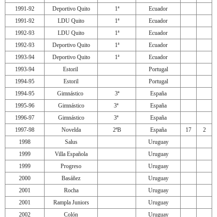
1991-92
Deportivo Quito
1ª
Ecuador
1991-92
LDU Quito
1ª
Ecuador
1992-93
LDU Quito
1ª
Ecuador
1992-93
Deportivo Quito
1ª
Ecuador
1993-94
Deportivo Quito
1ª
Ecuador
1993-94
Estoril
Portugal
1994-95
Estoril
Portugal
1994-95
Gimnástico
3ª
España
1995-96
Gimnástico
3ª
España
1996-97
Gimnástico
3ª
España
1997-98
Novelda
2ªB
España
17
2
1998
Salus
Uruguay
1999
Villa Española
Uruguay
1999
Progreso
Uruguay
2000
Basáñez
Uruguay
2001
Rocha
Uruguay
2001
Rampla Juniors
Uruguay
2002
Colón
Uruguay