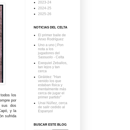
2023-24
2024-25
2025-26
NOTICIAS DEL CELTA
El primer baile de
Anxo Rodríguez
Uno a uno | Pon
nota a los
jugadores del
Sassuolo - Celta
Exequiel Zeballos,
tan lejos y tan
cerca
Giráldez: "Han
venido los que
estaban física y
mentalmente más
cerca de jugar el
 todos los
primer partido"
iempre por
Unai Núñez, cerca
o sus dos
de salir cedido al
Capó, y la
Espanyol
ón sufrida
BUSCAR ESTE BLOG