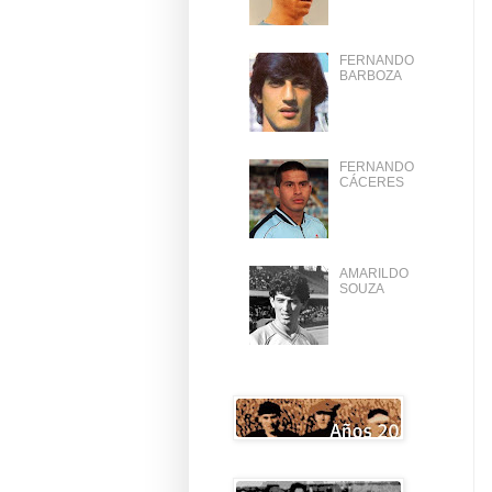
FERNANDO
BARBOZA
FERNANDO
CÁCERES
AMARILDO
SOUZA