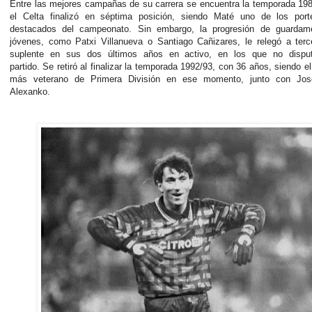
Entre las mejores campañas de su carrera se encuentra la temporada 19
el Celta finalizó en séptima posición, siendo Maté uno de los por
destacados del campeonato. Sin embargo, la progresión de guarda
jóvenes, como Patxi Villanueva o Santiago Cañizares, le relegó a terc
suplente en sus dos últimos años en activo, en los que no dispu
partido. Se retiró al finalizar la temporada 1992/93, con 36 años, siendo el 
más veterano de Primera División en ese momento, junto con Jo
Alexanko.