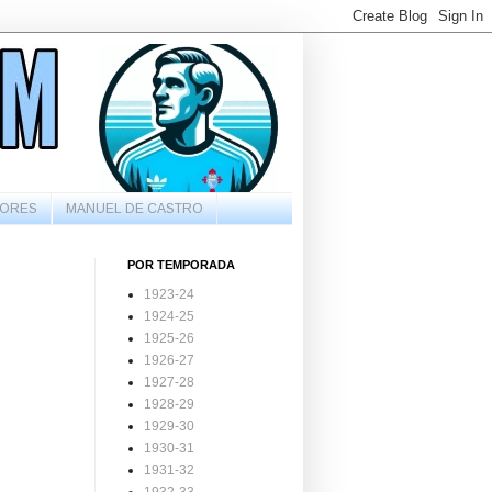
ORES
MANUEL DE CASTRO
POR TEMPORADA
1923-24
1924-25
1925-26
1926-27
1927-28
1928-29
1929-30
1930-31
1931-32