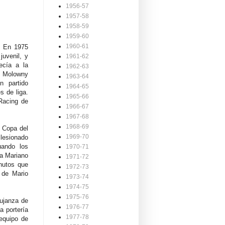
1956-57
1957-58
1958-59
1959-60
1960-61
. En 1975
juvenil, y
1961-62
ecía a la
1962-63
uis Molowny
1963-64
n partido
1964-65
s de liga.
1965-66
 Racing de
1966-67
1967-68
1968-69
a Copa del
1969-70
lesionado
uando los
1970-71
 a Mariano
1971-72
nutos que
1972-73
 de Mario
1973-74
1974-75
1975-76
pujanza de
1976-77
a portería
1977-78
 equipo de