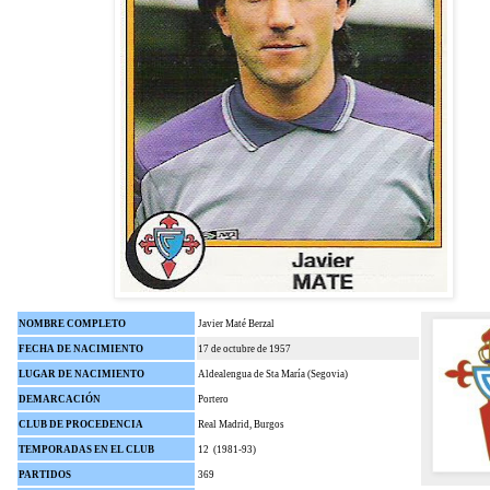
NOMBRE COMPLETO
Javier Maté Berzal
FECHA DE NACIMIENTO
17 de octubre de 1957
LUGAR DE NACIMIENTO
Aldealengua de Sta María (Segovia)
DEMARCACIÓN
Portero
CLUB DE PROCEDENCIA
Real Madrid, Burgos
TEMPORADAS EN EL CLUB
12 (1981-93)
PARTIDOS
369