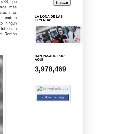
87/88, que
teros más
metas más
LA LONA DE LAS
er portero
LEYENDAS
tó ningún
futbolista
sé Ramón
HAN PASADO POR
AQUÍ
3,978,469
Follow this blog