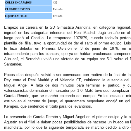
GOLES ENCAJADOS
432
CLUB DE DESTINO
Retirado
EQUIPO ACTUAL
Retirado
Empezó su carrera en la SD Gimástica Arandina, en categoría regional
ingresó en las categorías inferiores del Real Madrid. Jugó un año en el 
luego pasó al Castilla. La temporada 1978/79, cuando todavía perten
plantilla del filial, tuvo la oportunidad de dar el salto al primer equipo. L
le hizo debutar en Primera División el 3 de junio de 1979, en u
intrascendente para los blancos, que ya se habían proclamado campeone
Aún así, el Bernabéu vivió una victoria de su equipo por 5-1 sobre el
Santander.
Pocos días después volvió a ser convocado con motivo de la final de l
Rey entre el Real Madrid y el Valencia CF, cubriendo la ausencia del 
Miguel Ángel. A falta de dos minutos para terminar el partido, y c
valencianistas dominaban el marcador por 1-0, Maté tuvo que reemplazar
García Remón, que se marchó cojeando del campo. En los escasos mi
estuvo en el terreno de juego, el guardameta segoviano encajó un gol
Kempes, que sentenció el título para los levantinos.
La presencia de García Remón y Miguel Ángel en el primer equipo y la 
Agustín en el filial le daban pocas posibilidades de hacerse un hueco en l
madridista, por lo que la siguiente temporada se marchó cedido a otro