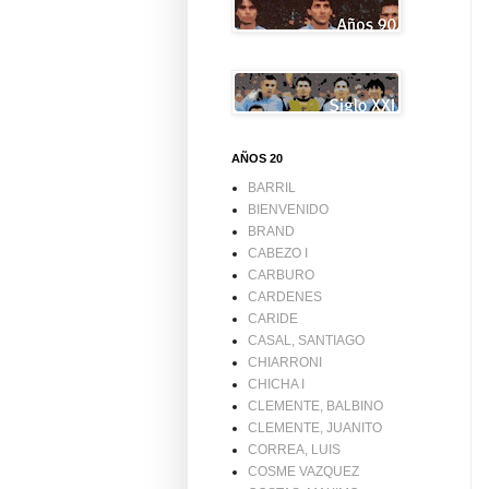
AÑOS 20
BARRIL
BIENVENIDO
BRAND
CABEZO I
CARBURO
CARDENES
CARIDE
CASAL, SANTIAGO
CHIARRONI
CHICHA I
CLEMENTE, BALBINO
CLEMENTE, JUANITO
CORREA, LUIS
COSME VAZQUEZ