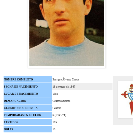
NOMBRE COMPLETO
Enrique Álvarez Costas
FECHA DE NACIMIENTO
16 de enero de 1947
LUGAR DE NACIMIENTO
Vigo
DEMARCACIÓN
Centrocampista
CLUB DE PROCEDENCIA
Cantera
TEMPORADAS EN EL CLUB
6 (1965-71)
PARTIDOS
185
GOLES
13