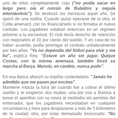
uno de ellos completamente cojo
("no podía sacar en
largo pero oía el runrún de Balaídos y seguía
intentándolo").
Se destrozó los meniscos aquel año. Se
operó de una rodilla. Cuando quiso operarse de la otra, el
Celta amenazó con no financiárselo si no firmaba el nuevo
contrato. Los jugadores estaban entonces en un régimen
próximo a la esclavitud. El club tenía derecho de retención
con mejorarles el 10 por ciento del sueldo. Y en caso de no
haber acuerdo, podía prorrogar el contrato unilateralmente
por tres años.
"Yo no dependía del fútbol para vivir y me
fui",
explica Rey.
"Estuve un año sin jugar. Quique
Costas, con la misma amenaza, también forzó su
marcha al Barça. Manolo, en cambio, nunca pudo".
En esa época afianzó su espíritu contestatario.
"Jamás he
admitido que me pasen por encima".
Mantiene intacta la furia de cuando fue a cobrar el último
sueldo y le exigieron dos multas: una por irse a Baiona a
tomar el aperitivo con su novia al mediodía sin permiso del
entrenador, que los jugadores necesitaban en cualquier
circunstancia y hora para desplazarse a más de 5 kilómetros
de la ciudad; otra, por estar demasiado bronceado:
"No