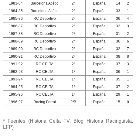
1983-84
Barcelona Atlètic
2ª
España
14
2
1984-85
Barcelona Atlètic
2ª
España
33
1
1985-86
RC Deportivo
2ª
España
36
4
1986-87
RC Deportivo
2ª
España
32
3
1987-88
RC Deportivo
2ª
España
31
2
1988-89
RC Deportivo
2ª
España
36
6
1989-90
RC Deportivo
2ª
España
32
7
1990-91
RC Deportivo
2ª
España
38
8
1991-92
RC CELTA
2ª
España
37
3
1992-93
RC CELTA
1ª
España
36
1
1993-94
RC CELTA
1ª
España
35
1
1994-95
RC CELTA
1ª
España
37
2
1995-96
RC CELTA
1ª
España
29
1
1996-97
Racing Ferrol
2ªB
España
15
0
* Fuentes (Historia Celta FV, Blog Historia Racinguista,
LFP)