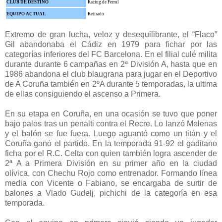
CLUB DE DESTINO
Racing de Ferrol
EQUIPO ACTUAL
Retirado
Extremo de gran lucha, veloz y desequilibrante, el “Flaco”
Gil abandonaba el Cádiz en 1979 para fichar por las
categorías inferiores del FC Barcelona.
En el filial culé milita
durante durante 6 campañas en 2ª División A, hasta que en
1986 abandona el club blaugrana para jugar en el Deportivo
de A Coruña también en 2ºA durante 5 temporadas, la ultima
de ellas consiguiendo el ascenso a Primera.
En su etapa en Coruña, en una ocasión se tuvo que poner
bajo palos tras un penalti contra el Recre. Lo lanzó Melenas
y el balón se fue fuera. Luego aguantó como un titán y el
Coruña ganó el partido.
En la temporada 91-92 el gaditano
ficha por el R.C. Celta con quien también logra ascender de
2ª A a Primera División en su primer año en la ciudad
olívica, con Chechu Rojo como entrenador.
Formando línea
media con Vicente o Fabiano, se encargaba de surtir de
balones a Vlado Gudelj, pichichi de la categoría en esa
temporada.