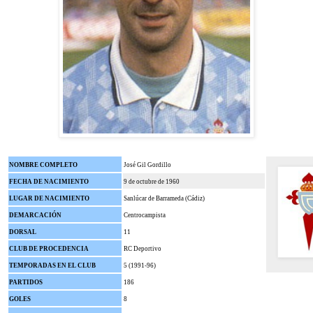
NOMBRE COMPLETO
José Gil Gordillo
FECHA DE NACIMIENTO
9 de octubre de 1960
LUGAR DE NACIMIENTO
Sanlúcar de Barrameda (Cádiz)
DEMARCACIÓN
Centrocampista
DORSAL
11
CLUB DE PROCEDENCIA
RC Deportivo
TEMPORADAS EN EL CLUB
5 (1991-96)
PARTIDOS
186
GOLES
8