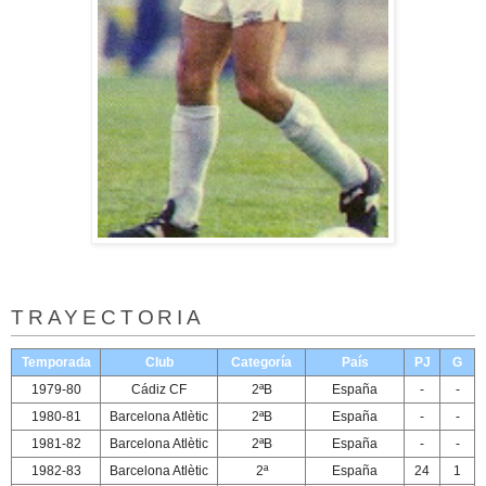
TRAYECTORIA
Temporada
Club
Categoría
País
PJ
G
1979-80
Cádiz CF
2ªB
España
-
-
1980-81
Barcelona Atlètic
2ªB
España
-
-
1981-82
Barcelona Atlètic
2ªB
España
-
-
1982-83
Barcelona Atlètic
2ª
España
24
1