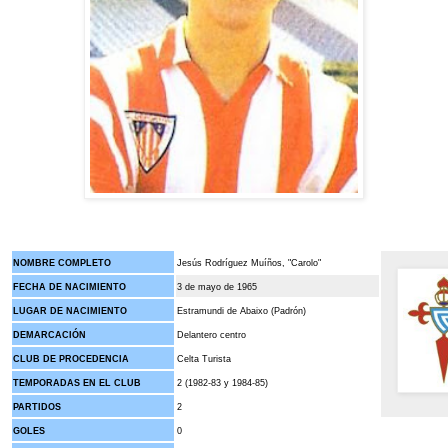
NOMBRE COMPLETO
Jesús Rodríguez Muíños, "Carolo"
FECHA DE NACIMIENTO
3 de mayo de 1965
LUGAR DE NACIMIENTO
Estramundi de Abaixo (Padrón)
DEMARCACIÓN
Delantero centro
CLUB DE PROCEDENCIA
Celta Turista
TEMPORADAS EN EL CLUB
2 (1982-83 y 1984-85)
PARTIDOS
2
GOLES
0