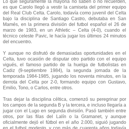
Lo que seguramente la mayoría no saben o no recuerden,
es que Carolo llegó a vestir la camiseta del primer equipo
del Real Club Celta.
Carolo, todavía como juvenil del Celta
bajo la disciplina de Santiago Castro, debutaba en San
Mamés, en la primera división del futbol español el 26 de
marzo de 1983, en un Athletic – Celta (4-0), cuando el
técnico celeste Pavic, le hacía jugar los últimos 24 minutos
del encuentro.
Y aunque no disfrutó de demasiadas oportunidades en el
Celta, tuvo ocasión de disputar otro partido con el equipo
vigués, el famoso partido de la huelga de futbolistas en
Cadiz (9-septiembre 1984), la segunda jornada de la
temporada 1984-1985, jugando los noventa minutos, en la
derrota del Celta por 2-0, formando equipo con Gustavo,
Emilio, Tono, o Carlos, entre otros.
Tras dejar la disciplina céltica, comenzó su peregrinar por
los campos de la segunda B y la tercera, e incluso llegaría a
jugar con el Lugo en segunda división. Pasó también entre
otros, por las filas del Lalín o la Gramanet, y aunque
oficialmente dejó el fútbol en el año 2.000, siguió jugando
en el futbol modesto, y con más de cuarenta años todavía