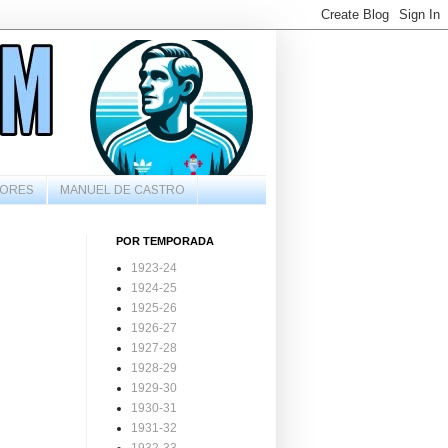
ORES
MANUEL DE CASTRO
POR TEMPORADA
1923-24
1924-25
1925-26
1926-27
1927-28
1928-29
1929-30
1930-31
1931-32