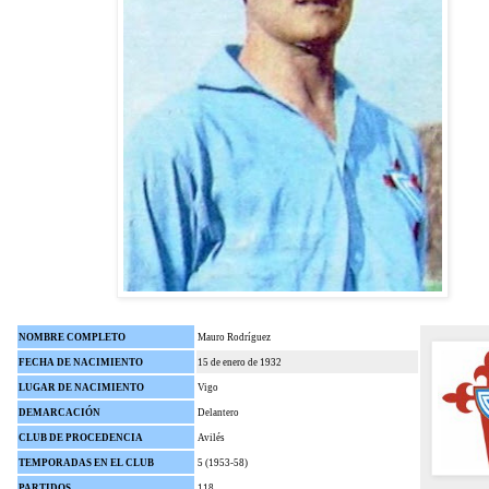
NOMBRE COMPLETO
Mauro Rodríguez
FECHA DE NACIMIENTO
15 de enero de 1932
LUGAR DE NACIMIENTO
Vigo
DEMARCACIÓN
Delantero
CLUB DE PROCEDENCIA
Avilés
TEMPORADAS EN EL CLUB
5 (1953-58)
PARTIDOS
118