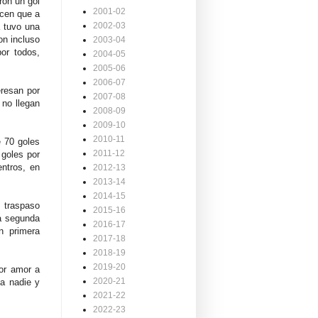
ron un gol
2001-02
icen que a
2002-03
a tuvo una
on incluso
2003-04
por todos,
2004-05
2005-06
2006-07
eresan por
2007-08
 no llegan
2008-09
2009-10
2010-11
e 70 goles
2011-12
goles por
ntros, en
2012-13
2013-14
2014-15
u traspaso
2015-16
 a segunda
2016-17
n primera
2017-18
2018-19
2019-20
or amor a
2020-21
a nadie y
2021-22
2022-23