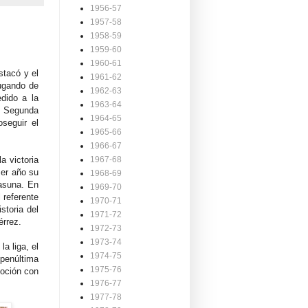
1956-57
1957-58
1958-59
1959-60
1960-61
tacó y el
1961-62
ugando de
1962-63
dido a la
1963-64
e Segunda
1964-65
seguir el
1965-66
1966-67
a victoria
1967-68
mer año su
1968-69
sasuna. En
1969-70
 referente
1970-71
storia del
1971-72
érrez.
1972-73
1973-74
a liga, el
1974-75
penúltima
1975-76
moción con
1976-77
1977-78