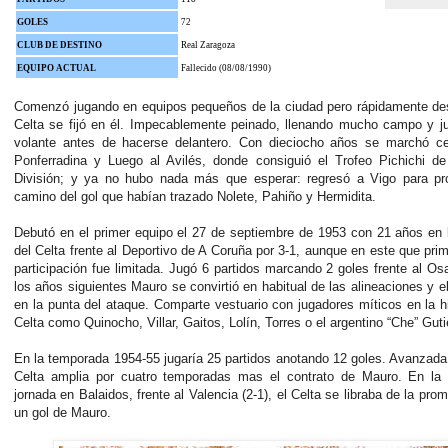
GOLES
72
CLUB DE DESTINO
Real Zaragoza
EQUIPO ACTUAL
Fallecido (08/08/1990)
Comenzó jugando en equipos pequeños de la ciudad pero rápidamente des
Celta se fijó en él. Impecablemente peinado, llenando mucho campo y j
volante antes de hacerse delantero. Con dieciocho años se marchó ce
Ponferradina y Luego al Avilés, donde consiguió el Trofeo Pichichi d
División; y ya no hubo nada más que esperar: regresó a Vigo para pro
camino del gol que habían trazado Nolete, Pahiño y Hermidita.
Debutó en el primer equipo el 27 de septiembre de 1953 con 21 años en l
del Celta frente al Deportivo de A Coruña por 3-1, aunque en este que pri
participación fue limitada. Jugó 6 partidos marcando 2 goles frente al O
los años siguientes Mauro se convirtió en habitual de las alineaciones y el
en la punta del ataque. Comparte vestuario con jugadores míticos en la hi
Celta como Quinocho, Villar, Gaitos, Lolín, Torres o el argentino “Che” Guti
En la temporada 1954-55 jugaría 25 partidos anotando 12 goles. Avanzada l
Celta amplia por cuatro temporadas mas el contrato de Mauro. En la 
jornada en Balaidos, frente al Valencia (2-1), el Celta se libraba de la pro
un gol de Mauro.