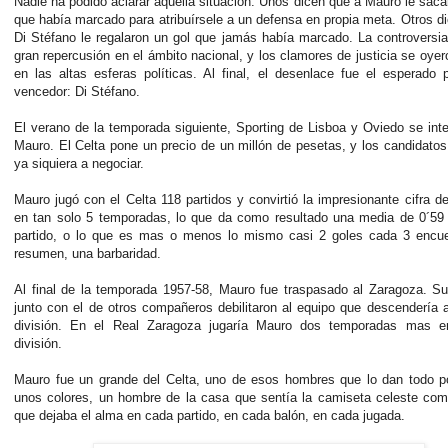
Nadie ha podido aclarar aquella situación. Unos dicen que a Mauro le saca
que había marcado para atribuírsele a un defensa en propia meta. Otros d
Di Stéfano le regalaron un gol que jamás había marcado. La controversi
gran repercusión en el ámbito nacional, y los clamores de justicia se oyer
en las altas esferas políticas. Al final, el desenlace fue el esperado 
vencedor: Di Stéfano.
El verano de la temporada siguiente, Sporting de Lisboa y Oviedo se int
Mauro. El Celta pone un precio de un millón de pesetas, y los candidatos
ya siquiera a negociar.
Mauro jugó con el Celta 118 partidos y convirtió la impresionante cifra d
en tan solo 5 temporadas, lo que da como resultado una media de 0´59 
partido, o lo que es mas o menos lo mismo casi 2 goles cada 3 encue
resumen, una barbaridad.
Al final de la temporada 1957-58, Mauro fue traspasado al Zaragoza. S
junto con el de otros compañeros debilitaron al equipo que descendería
división. En el Real Zaragoza jugaría Mauro dos temporadas mas e
división.
Mauro fue un grande del Celta, uno de esos hombres que lo dan todo p
unos colores, un hombre de la casa que sentía la camiseta celeste com
que dejaba el alma en cada partido, en cada balón, en cada jugada.