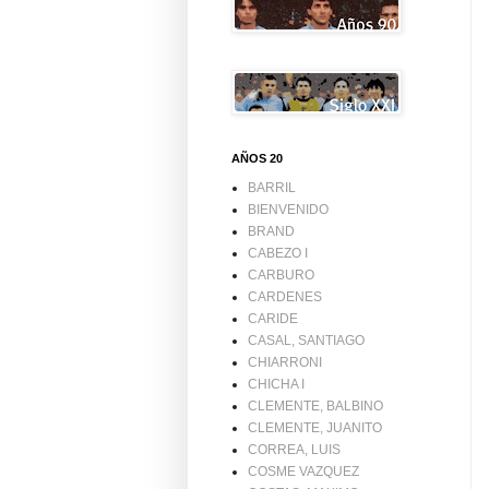
AÑOS 20
BARRIL
BIENVENIDO
BRAND
CABEZO I
CARBURO
CARDENES
CARIDE
CASAL, SANTIAGO
CHIARRONI
CHICHA I
CLEMENTE, BALBINO
CLEMENTE, JUANITO
CORREA, LUIS
COSME VAZQUEZ