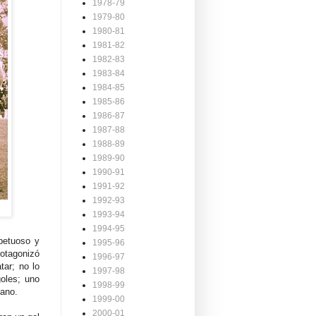
1978-79
1979-80
1980-81
1981-82
1982-83
1983-84
1984-85
1985-86
1986-87
1987-88
1988-89
1989-90
1990-91
1991-92
1992-93
1993-94
1994-95
mpetuoso y
1995-96
rotagonizó
1996-97
tar; no lo
1997-98
goles; uno
1998-99
fano.
1999-00
2000-01