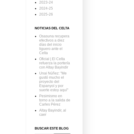
2023-24
2024-25
2025-26
NOTICIAS DEL CELTA
Osasuna recupera
efectivos a diez
días del inicio
liguero ante el
Celta
Oficial | El Celta
refuerza la portería
con Altay Bayindir
Unai Núñez: "Me
gustó mucho el
proyecto del
Espanyol y por
suerte estoy aquí"
Pesimismo en
torno a la salida de
Carles Pérez
Altay Bayindir, al
caer
BUSCAR ESTE BLOG