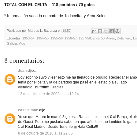
TOTAL CON EL CELTA 118 partidos / 70 goles
* Información sacada en parte de Todocelta, y Arca Soler
Publicado por
Marcos L. Bacariza
en
18:57
Etiquetas:
1953-54
,
1954-55
,
1955-56
,
1956-57
,
1957-58
,
años 50
,
Avilés
,
Delantero
,
Es
Galicia
,
Vigo
8 comentarios:
Juan
dijo...
Soy sobrino suyo y leer esto me ha llenado de orgullo. Recordar el am
tenía por el celta y la de partidos que pasé en el estadio a su lado
viéndolo...buffffffffff. Gracias.
13 de diciembre de 2008 a las 13:24
casius man
dijo...
Yo sé que Mauro le marcó 3 goles a Ramallets en un 4-0 al Barça, el otr
de Gausí. Pero me gustaría saber en que año fue, que también le ganar
1 al Real Madrid. Desde Tenerife ¡¡¡Hala Celta!!!
8 de octubre de 2010 a las 22:36