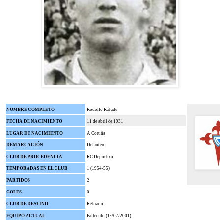
NOMBRE COMPLETO
Rodolfo Rábade
FECHA DE NACIMIENTO
11 de abril de 1931
LUGAR DE NACIMIENTO
A Coruña
DEMARCACIÓN
Delantero
CLUB DE PROCEDENCIA
RC Deportivo
TEMPORADAS EN EL CLUB
1 (1954-55)
PARTIDOS
2
GOLES
0
CLUB DE DESTINO
Retirado
EQUIPO ACTUAL
Fallecido (15/07/2001)