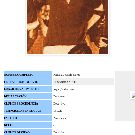
NOMBRE COMPLETO
Fernando Fariña Barros
FECHA DE NACIMIENTO
14 de enero de 1905
LUGAR DE NACIMIENTO
Vigo (Pontevedra)
DEMARCACIÓN
Delantero
CLUB DE PROCEDENCIA
Deportivo
TEMPORADAS EN EL CLUB
1 (1928)
PARTIDOS
Amistosos
GOLES
-
CLUB DE DESTINO
Deportivo