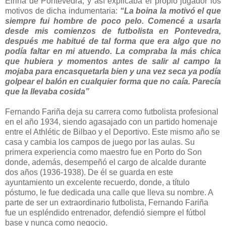
Eiriña de Pontevedra, y así explicaba el propio jugador los
motivos de dicha indumentaria:
“La boina la motivó el que
siempre fui hombre de poco pelo. Comencé a usarla
desde mis comienzos de futbolista en Pontevedra,
después me habitué de tal forma que era algo que no
podía faltar en mi atuendo. La compraba la más chica
que hubiera y momentos antes de salir al campo la
mojaba para encasquetarla bien y una vez seca ya podía
golpear el balón en cualquier forma que no caía. Parecía
que la llevaba cosida”
Fernando Fariña deja su carrera como futbolista profesional
en el año 1934, siendo agasajado con un partido homenaje
entre el Athlétic de Bilbao y el Deportivo. Este mismo año se
casa y cambia los campos de juego por las aulas. Su
primera experiencia como maestro fue en Porto do Son
donde, además, desempeñó el cargo de alcalde durante
dos años (1936-1938). De él se guarda en este
ayuntamiento un excelente recuerdo, donde, a título
póstumo, le fue dedicada una calle que lleva su nombre. A
parte de ser un extraordinario futbolista, Fernando Fariña
fue un espléndido entrenador, defendió siempre el fútbol
base y nunca como negocio.