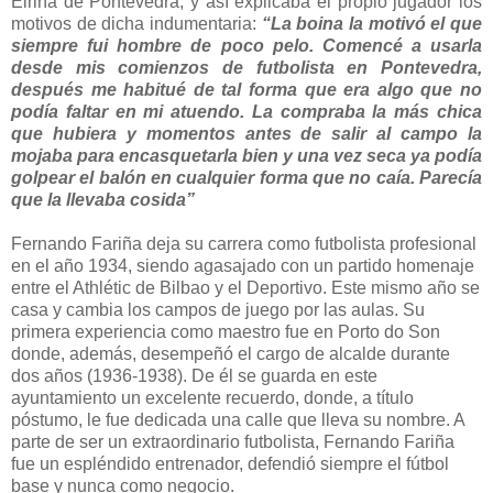
Eiriña de Pontevedra, y así explicaba el propio jugador los
motivos de dicha indumentaria:
“La boina la motivó el que
siempre fui hombre de poco pelo. Comencé a usarla
desde mis comienzos de futbolista en Pontevedra,
después me habitué de tal forma que era algo que no
podía faltar en mi atuendo. La compraba la más chica
que hubiera y momentos antes de salir al campo la
mojaba para encasquetarla bien y una vez seca ya podía
golpear el balón en cualquier forma que no caía. Parecía
que la llevaba cosida”
Fernando Fariña deja su carrera como futbolista profesional
en el año 1934, siendo agasajado con un partido homenaje
entre el Athlétic de Bilbao y el Deportivo. Este mismo año se
casa y cambia los campos de juego por las aulas. Su
primera experiencia como maestro fue en Porto do Son
donde, además, desempeñó el cargo de alcalde durante
dos años (1936-1938). De él se guarda en este
ayuntamiento un excelente recuerdo, donde, a título
póstumo, le fue dedicada una calle que lleva su nombre. A
parte de ser un extraordinario futbolista, Fernando Fariña
fue un espléndido entrenador, defendió siempre el fútbol
base y nunca como negocio.