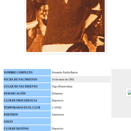
NOMBRE COMPLETO
Fernando Fariña Barros
FECHA DE NACIMIENTO
14 de enero de 1905
LUGAR DE NACIMIENTO
Vigo (Pontevedra)
DEMARCACIÓN
Delantero
CLUB DE PROCEDENCIA
Deportivo
TEMPORADAS EN EL CLUB
1 (1928)
PARTIDOS
Amistosos
GOLES
-
CLUB DE DESTINO
Deportivo