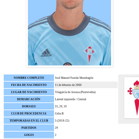
NOMBRE COMPLETO
José Manuel Fontán Mondragón
FECHA DE NACIMIENTO
11 de febreiro de 2000
LUGAR DE NACIMIENTO
Vilagarcía de Arousa (Pontevedra)
DEMARCACIÓN
Lateral izquierdo / Central
DORSAES
31, 29, 19
CLUB DE PROCEDENCIA
Celta B
TEMPORADAS EN EL CLUB
3 (2019-22)
PARTIDOS
29
GOLES
2