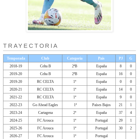
TRAYECTORIA
Temporada
Club
Categoría
País
PJ
G
2018-19
Celta B
2ªB
España
8
0
2019-20
Celta B
2ªB
España
16
0
2019-20
RC CELTA
1ª
España
0
0
2020-21
RC CELTA
1ª
España
14
0
2021-22
RC CELTA
1ª
España
9
0
2022-23
Go Ahead Eagles
1ª
Países Bajos
21
1
2023-24
Cartagena
2ª
España
37
4
2024-25
FC Arouca
1ª
Portugal
29
1
2025-26
FC Arouca
1ª
Portugal
30
2
2026-27
FC Arouca
1ª
Portugal