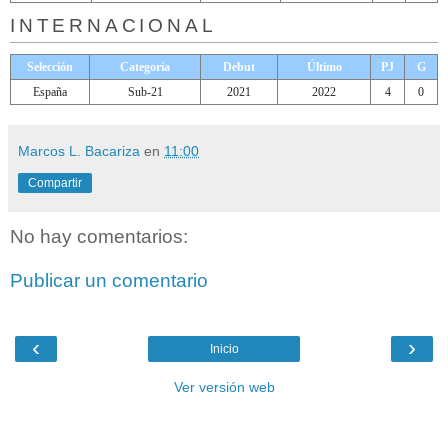
INTERNACIONAL
Selección
Categoría
Debut
Último
PJ
G
España
Sub-21
2021
2022
4
0
Marcos L. Bacariza
en
11:00
Compartir
No hay comentarios:
Publicar un comentario
‹
›
Inicio
Ver versión web