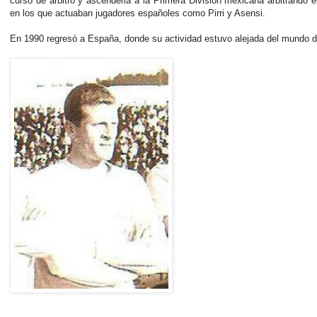
curso de arbitro y ascenderia a la Primera División mexicana arbitrando 
en los que actuaban jugadores españoles como Pirri y Asensi.
En 1990 regresó a España, donde su actividad estuvo alejada del mundo de