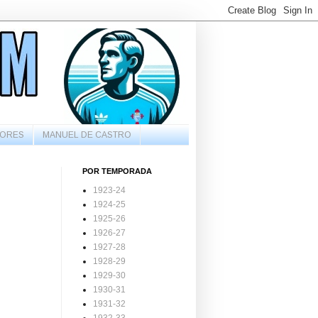
ORES
MANUEL DE CASTRO
POR TEMPORADA
1923-24
1924-25
1925-26
1926-27
1927-28
1928-29
1929-30
1930-31
1931-32