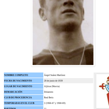
NOMBRE COMPLETO
Ángel Suárez Martínez
FECHA DE NACIMIENTO
28 de junio de 1939
LUGAR DE NACIMIENTO
Aljúcar (Murcia)
DEMARCACIÓN
Delantero
CLUB DE PROCEDENCIA
Real Betis
TEMPORADAS EN EL CLUB
2 (1966-67 y 1968-69)
PARTIDOS
11