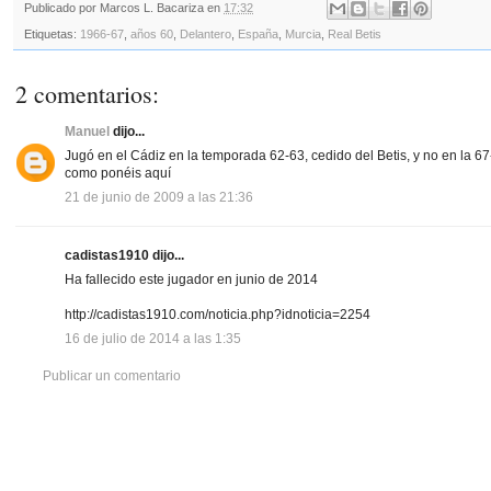
Publicado por
Marcos L. Bacariza
en
17:32
Etiquetas:
1966-67
,
años 60
,
Delantero
,
España
,
Murcia
,
Real Betis
2 comentarios:
Manuel
dijo...
Jugó en el Cádiz en la temporada 62-63, cedido del Betis, y no en la 67
como ponéis aquí
21 de junio de 2009 a las 21:36
cadistas1910 dijo...
Ha fallecido este jugador en junio de 2014
http://cadistas1910.com/noticia.php?idnoticia=2254
16 de julio de 2014 a las 1:35
Publicar un comentario