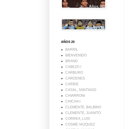
AÑOS 20
BARRIL
BIENVENIDO
BRAND
CABEZO I
CARBURO
CARDENES
CARIDE
CASAL, SANTIAGO
CHIARRONI
CHICHA I
CLEMENTE, BALBINO
CLEMENTE, JUANITO
CORREA, LUIS
COSME VAZQUEZ