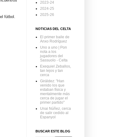
encuentros
2023-24
2024-25
2025-26
l fútbol.
NOTICIAS DEL CELTA
El primer baile de
Anxo Rodríguez
Uno a uno | Pon
nota a los
jugadores del
Sassuolo - Celta
Exequiel Zeballos,
tan lejos y tan
cerca
Giráldez: "Han
venido los que
estaban física y
mentalmente más
cerca de jugar el
primer partido"
Unai Núñez, cerca
de salir cedido al
Espanyol
BUSCAR ESTE BLOG