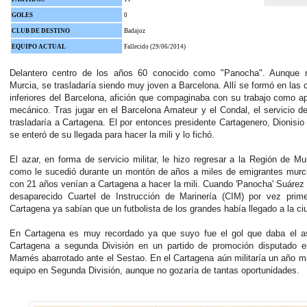
GOLES
0
CLUB DE DESTINO
Badajoz
EQUIPO ACTUAL
Fallecido (29/06/2014)
Delantero centro de los años 60 conocido como "Panocha". Aunque 
Murcia, se trasladaría siendo muy joven a Barcelona. Allí se formó en las 
inferiores del Barcelona, afición que compaginaba con su trabajo como a
mecánico. Tras jugar en el Barcelona Amateur y el Condal, el servicio de 
trasladaría a Cartagena. El por entonces presidente Cartagenero, Dionisio
se enteró de su llegada para hacer la mili y lo fichó.
El azar, en forma de servicio militar, le hizo regresar a la Región de Mur
como le sucedió durante un montón de años a miles de emigrantes murc
con 21 años venían a Cartagena a hacer la mili. Cuando 'Panocha' Suárez 
desaparecido Cuartel de Instrucción de Marinería (CIM) por vez prime
Cartagena ya sabían que un futbolista de los grandes había llegado a la c
En Cartagena es muy recordado ya que suyo fue el gol que daba el a
Cartagena a segunda División en un partido de promoción disputado 
Mamés abarrotado ante el Sestao. En el Cartagena aún militaría un año m
equipo en Segunda División, aunque no gozaría de tantas oportunidades.