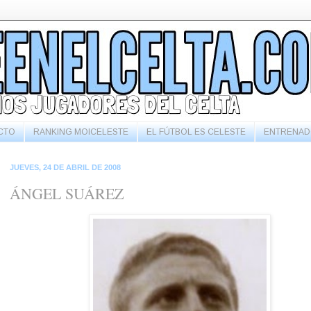
CTO
RANKING MOICELESTE
EL FÚTBOL ES CELESTE
ENTRENAD
JUEVES, 24 DE ABRIL DE 2008
ÁNGEL SUÁREZ