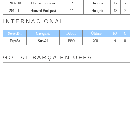
2009-10
Honved Budapest
1ª
Hungría
12
2
2010-11
Honved Budapest
1ª
Hungría
13
2
INTERNACIONAL
Selección
Categoría
Debut
Último
PJ
G
España
Sub-21
1999
2001
9
0
GOL AL BARÇA EN UEFA