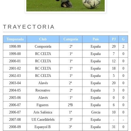
TRAYECTORIA
Temporada
Club
Categoría
País
PJ
G
1998-99
Compostela
2ª
España
29
2
1999-00
RC CELTA
1ª
España
7
0
2000-01
RC CELTA
1ª
España
12
0
2001-02
RC CELTA
1ª
España
18
0
2002-03
RC CELTA
1ª
España
5
0
2003-04
Alavés
2ª
España
20
0
2004-05
Recreativo
2ª
España
3
0
2005-06
Alavés
1ª
España
0
0
2006-07
Figueres
2ªB
España
6
0
2006-07
Aris Salónica
1ª
Grecia
10
0
2007-08
UE Castelldefels
3ª
España
-
-
2008-09
Espanyol B
3ª
España
31
0