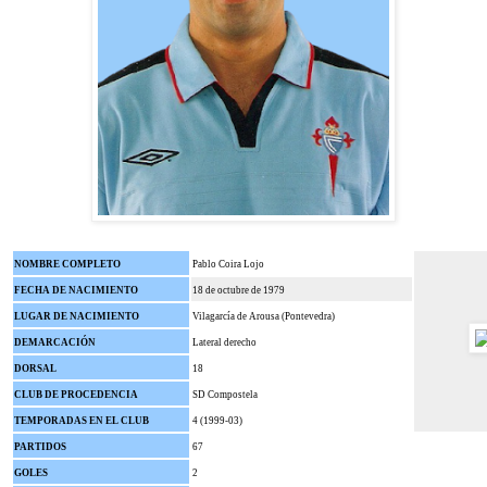
NOMBRE COMPLETO
Pablo Coira Lojo
FECHA DE NACIMIENTO
18 de octubre de 1979
LUGAR DE NACIMIENTO
Vilagarcía de Arousa (Pontevedra)
DEMARCACIÓN
Lateral derecho
DORSAL
18
CLUB DE PROCEDENCIA
SD Compostela
TEMPORADAS EN EL CLUB
4 (1999-03)
PARTIDOS
67
GOLES
2