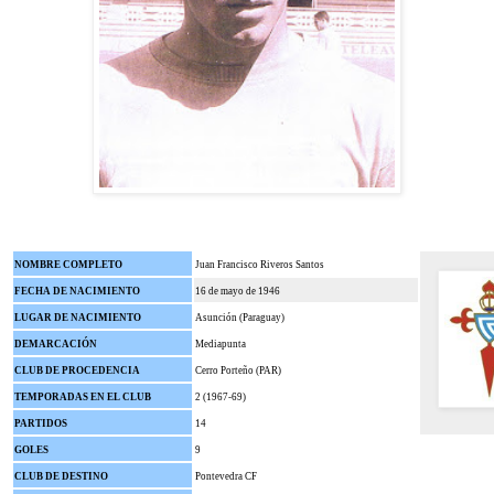
NOMBRE COMPLETO
Juan Francisco Riveros Santos
FECHA DE NACIMIENTO
16 de mayo de 1946
LUGAR DE NACIMIENTO
Asunción (Paraguay)
DEMARCACIÓN
Mediapunta
CLUB DE PROCEDENCIA
Cerro Porteño (PAR)
TEMPORADAS EN EL CLUB
2 (1967-69)
PARTIDOS
14
GOLES
9
CLUB DE DESTINO
Pontevedra CF