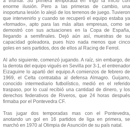
a triunfar. Su primera temporada en Vigo la inició con
enorme ilusión. Pero a las primeras de cambio, una
inoportuna lesión lo alejó de los terrenos de juego. Tuvieron
que intervenirlo y cuando se recuperó el equipo estaba ya
«formado», apto para las más altas empresas, como se
demostró con sus actuaciones en la Copa de España,
llegando a semifinales. Dejó aún así, muestras de su
capacidad goleadora, pues hizo nada menos que cinco
goles en seis partidos, dos de ellos al Racing de Ferrol.
Al año siguiente, comenzó jugando. A raíz, sin embargo, de
la derrota del equipo vigués en Sevilla por 3-1, el entrenador
Eizaguirre lo apartó del equipo.A comienzos de febrero de
1969, el Celta contrataba al defensa Almagro. Guijarro,
conocido intermediario futbolístico, medió en el referido
traspaso, por lo cual recibió una cantidad de dinero, y los
derechos federativos de Riveros, que 24 horas después
firmaba por el Pontevedra CF.
Tras jugar dos temporadas mas con el Pontevedra,
anotando un gol en 16 partidos de liga en primera, se
marchó en 1970 al Olimpia de Asunción de su país natal.