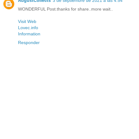
AugustCollects
3 de septiembre de 2021 a las 4:54
WONDERFUL Post.thanks for share..more wait..
Visit Web
Lovec.info
Information
Responder