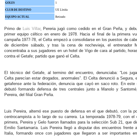
GOLES
1
CLUB DE DESTINO
UE Lleida
EQUIPO ACTUAL
Retirado
Primo de
Luis Villar
, Pereria jugó como cedido en el Gran Peña, y debu
primer equipo céltico en enero de 1978.
Hacia el final de la primera vu
campaña 1977-78, el Celta empezó a consolidarse en los puestos de cab
de diciembre sábado, y tras la cena de nochevieja, el entrenador M
concentraba a sus jugadores en un hotel de Vigo de cara al partido, hor
contra el Getafe; partido que ganó el Celta.
El técnico del Getafe, al termino del encuentro, denunciaba: “Los jug
Celta parecían estar drogados, anormales”. El Celta denunció a Segura, 
getafense ante la federación, denuncia que cayó en saco roto. En este
debutó formando defensa de tres centrales junto a Manolo y Santomé,
Pereira, del filial Gran Peña.
Luis Pereira, alternó ese puesto de defensa en el que debutó, con la p
centrocampista a lo largo de su carrera.
La temporada 1978-79, con el 
primera, Pereira y Gelo fueron llamados para la selección Sub 21, que di
Emilio Santamaría.
Luis Pereira llegó a disputar dos encuentros frente 
Italia, formando once con jugadores que llegaron a ser importantes en