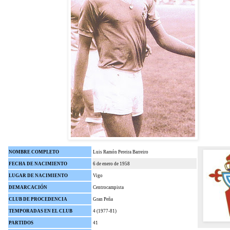
NOMBRE COMPLETO
Luis Ramón Pereira Barreiro
FECHA DE NACIMIENTO
6 de enero de 1958
LUGAR DE NACIMIENTO
Vigo
DEMARCACIÓN
Centrocampista
CLUB DE PROCEDENCIA
Gran Peña
TEMPORADAS EN EL CLUB
4 (1977-81)
PARTIDOS
41