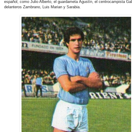
español, como Julio Alberto, el guardameta Agustín, el centrocampista Gal
delanteros Zambrano, Luis Marian y Sarabia.