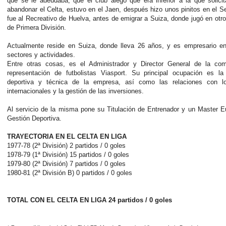
que se le adeudaba, que el club alegó que era inferior a la que solici
abandonar el Celta, estuvo en el Jaen, después hizo unos pinitos en el Se
fue al Recreativo de Huelva, antes de emigrar a Suiza, donde jugó en otr
de Primera División.
Actualmente reside en Suiza, donde lleva 26 años, y es empresario en
sectores y actividades.
Entre otras cosas, es el Administrador y Director General de la co
representación de futbolistas Viasport.
Su principal ocupación es la 
deportiva y técnica de la empresa, así como las relaciones con l
internacionales y la gestión de las inversiones.
Al servicio de la misma pone su Titulación de Entrenador y un Master 
Gestión Deportiva.
TRAYECTORIA EN EL CELTA EN LIGA
1977-78 (2ª División) 2 partidos / 0 goles
1978-79 (1ª División) 15 partidos / 0 goles
1979-80 (2ª División) 7 partidos / 0 goles
1980-81 (2ª División B) 0 partidos / 0 goles
TOTAL CON EL CELTA EN LIGA 24 partidos / 0 goles