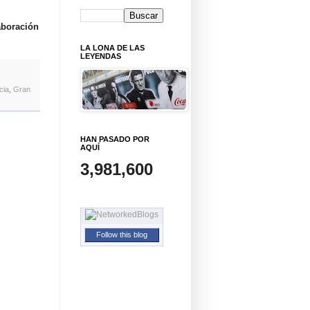
aboración
LA LONA DE LAS
LEYENDAS
cia
,
Gran
HAN PASADO POR
AQUÍ
3,981,600
Follow this blog