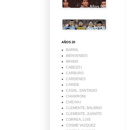
AÑOS 20
BARRIL
BIENVENIDO
BRAND
CABEZO I
CARBURO
CARDENES
CARIDE
CASAL, SANTIAGO
CHIARRONI
CHICHA I
CLEMENTE, BALBINO
CLEMENTE, JUANITO
CORREA, LUIS
COSME VAZQUEZ