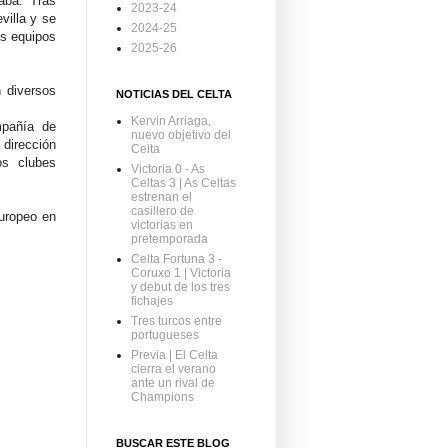
taba.
Tras
2023-24
villa y se
2024-25
os equipos
2025-26
 diversos
NOTICIAS DEL CELTA
Kervin Arriaga,
mpañía de
nuevo objetivo del
dirección
Celta
os clubes
Victoria 0 - As
Celtas 3 | As Celtas
estrenan el
casillero de
Europeo en
victorias en
pretemporada
Celta Fortuna 3 -
Coruxo 1 | Victoria
y debut de los tres
fichajes
Tres turcos entre
portugueses
Previa | El Celta
cierra el verano
ante un rival de
Champions
BUSCAR ESTE BLOG