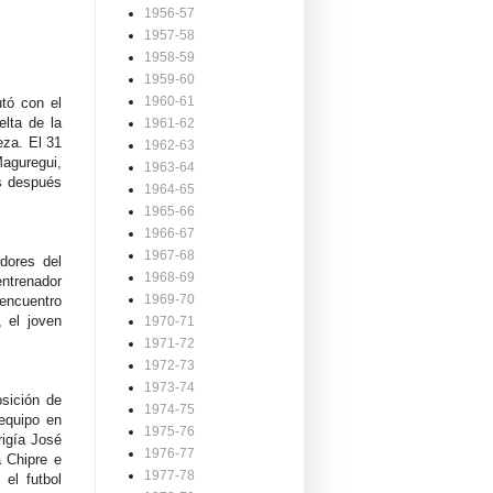
1956-57
1957-58
1958-59
1959-60
1960-61
tó con el
elta de la
1961-62
eza. El 31
1962-63
aguregui,
1963-64
as después
1964-65
1965-66
1966-67
1967-68
adores del
1968-69
entrenador
1969-70
 encuentro
 el joven
1970-71
1971-72
1972-73
1973-74
osición de
1974-75
equipo en
1975-76
rigía José
1976-77
a Chipre e
1977-78
 el futbol