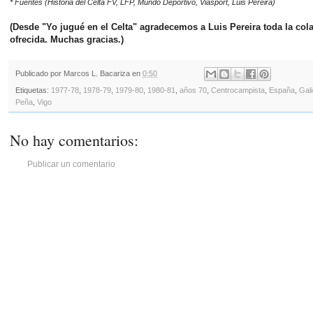
* Fuentes (Historia del Celta FV, LFP, Mundo Deportivo, Viasport, Luis Pereira)
(Desde "Yo jugué en el Celta" agradecemos a Luis Pereira toda la col
ofrecida. Muchas gracias.)
Publicado por
Marcos L. Bacariza
en
0:50
Etiquetas:
1977-78
,
1978-79
,
1979-80
,
1980-81
,
años 70
,
Centrocampista
,
España
,
Gali
Peña
,
Vigo
No hay comentarios:
Publicar un comentario