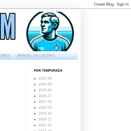
ORES
MANUEL DE CASTRO
POR TEMPORADA
1923-24
1924-25
1925-26
1926-27
1927-28
1928-29
1929-30
1930-31
1931-32