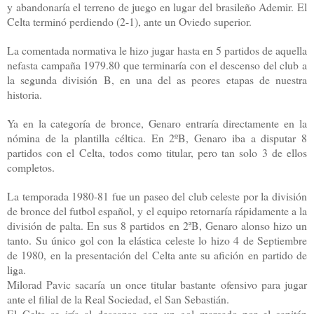
y abandonaría el terreno de juego en lugar del brasileño Ademir. El
Celta terminó perdiendo (2-1), ante un Oviedo superior.
La comentada normativa le hizo jugar hasta en 5 partidos de aquella
nefasta campaña 1979.80 que terminaría con el descenso del club a
la segunda división B, en una del as peores etapas de nuestra
historia.
Ya en la categoría de bronce, Genaro entraría directamente en la
nómina de la plantilla céltica. En 2ºB, Genaro iba a disputar 8
partidos con el Celta, todos como titular, pero tan solo 3 de ellos
completos.
La temporada 1980-81 fue un paseo del club celeste por la división
de bronce del futbol español, y el equipo retornaría rápidamente a la
división de palta. En sus 8 partidos en 2ªB, Genaro alonso hizo un
tanto. Su único gol con la elástica celeste lo hizo 4 de Septiembre
de 1980, en la presentación del Celta ante su afición en partido de
liga.
Milorad Pavic sacaría un once titular bastante ofensivo para jugar
ante el filial de la Real Sociedad, el San Sebastián.
El Celta se iría al descanso con un gol marcado por el capitán