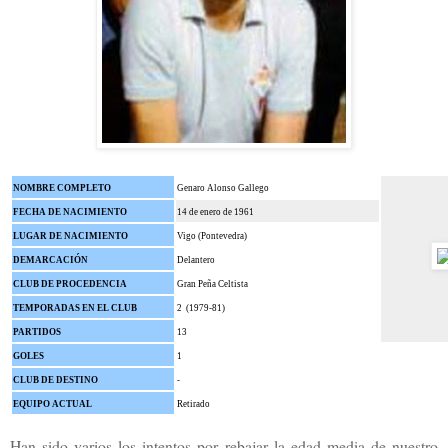
NOMBRE COMPLETO
Genaro Alonso Gallego
FECHA DE NACIMIENTO
14 de enero de 1961
LUGAR DE NACIMIENTO
Vigo (Pontevedra)
DEMARCACIÓN
Delantero
CLUB DE PROCEDENCIA
Gran Peña Celtista
TEMPORADAS EN EL CLUB
2 (1979-81)
PARTIDOS
13
GOLES
1
CLUB DE DESTINO
-
EQUIPO ACTUAL
Retirado
Han sido varios los intentos por rebajar la edad media de nuestro