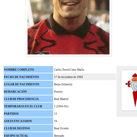
NOMBRE COMPLETO
Carlos David Cano Marín
FECHA DE NACIMIENTO
17 de diciembre de 1969
LUGAR DE NACIMIENTO
Berja (Almería)
DEMARCACIÓN
Portero
CLUB DE PROCEDENCIA
Real Madrid
TEMPORADAS EN EL CLUB
1 (1994-95)
PARTIDOS
12
GOLES ENCAJADOS
16
CLUB DE DESTINO
Real Oviedo
EQUIPO ACTUAL
Retirado