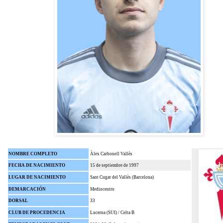
NOMBRE COMPLETO
Àlex Carbonell Vallès
FECHA DE NACIMIENTO
15 de septiembre de 1997
LUGAR DE NACIMIENTO
Sant Cugat del Vallès (Barcelona)
DEMARCACIÓN
Mediocentro
DORSAL
33
CLUB DE PROCEDENCIA
Lucerna (SUI) / Celta B