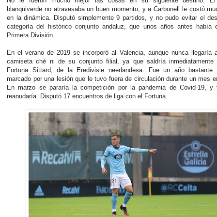
No le fueron mucho mejor las cosas en su siguiente destino. El
blanquiverde no atravesaba un buen momento, y a Carbonell le costó mu
en la dinámica. Disputó simplemente 9 partidos, y no pudo evitar el d
categoría del histórico conjunto andaluz, que unos años antes había 
Primera División.
En el verano de 2019 se incorporó al Valencia, aunque nunca llegaría a
camiseta ché ni de su conjunto filial, ya que saldría inmediatamente 
Fortuna Sittard, de la Eredivisie neerlandesa. Fue un año bastante 
marcado por una lesión que le tuvo fuera de circulación durante un mes e
En marzo se pararía la competición por la pandemia de Covid-19, y
reanudaría. Disputó 17 encuentros de liga con el Fortuna.