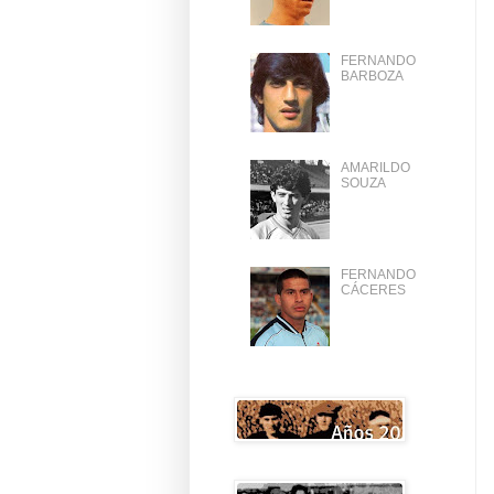
FERNANDO
BARBOZA
AMARILDO
SOUZA
FERNANDO
CÁCERES