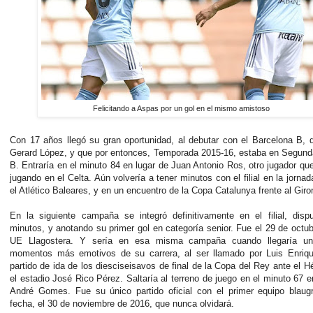
Felicitando a Aspas por un gol en el mismo amistoso
Con 17 años llegó su gran oportunidad, al debutar con el Barcelona B, q
Gerard López, y que por entonces, Temporada 2015-16, estaba en Segund
B. Entraría en el minuto 84 en lugar de Juan Antonio Ros, otro jugador qu
jugando en el Celta. Aún volvería a tener minutos con el filial en la jornad
el Atlético Baleares, y en un encuentro de la Copa Catalunya frente al Giro
En la siguiente campaña se integró definitivamente en el filial, disp
minutos, y anotando su primer gol en categoría senior. Fue el 29 de octub
UE Llagostera. Y sería en esa misma campaña cuando llegaría un
momentos más emotivos de su carrera, al ser llamado por Luis Enriqu
partido de ida de los diesciseisavos de final de la Copa del Rey ante el H
el estadio José Rico Pérez. Saltaría al terreno de juego en el minuto 67 e
André Gomes. Fue su único partido oficial con el primer equipo blaug
fecha, el 30 de noviembre de 2016, que nunca olvidará.