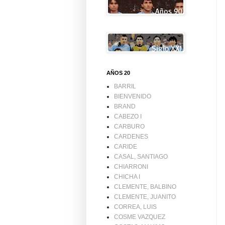
AÑOS 20
BARRIL
BIENVENIDO
BRAND
CABEZO I
CARBURO
CARDENES
CARIDE
CASAL, SANTIAGO
CHIARRONI
CHICHA I
CLEMENTE, BALBINO
CLEMENTE, JUANITO
CORREA, LUIS
COSME VAZQUEZ