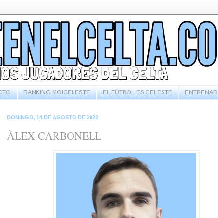
CTO
RANKING MOICELESTE
EL FÚTBOL ES CELESTE
ENTRENAD
DOMINGO, 14 DE AGOSTO DE 2022
ÀLEX CARBONELL