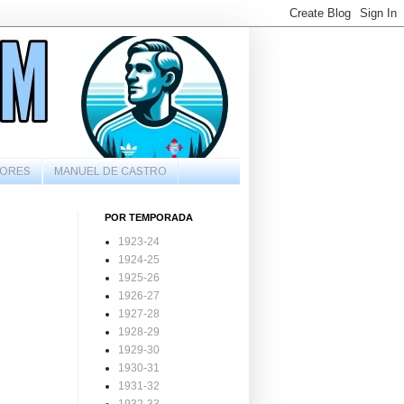
ORES
MANUEL DE CASTRO
POR TEMPORADA
1923-24
1924-25
1925-26
1926-27
1927-28
1928-29
1929-30
1930-31
1931-32