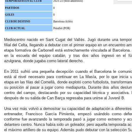
TEMPORADAS EN EL CLUB
2021-22 (Solo amistosos)
PARTIDOS
0
GOLES
0
CLUB DE DESTINO
Barcelona Atlétic
CLUB ACTUAL
Penafiel (POR)
Mediocentro nacido en Sant Cugat del Vallés. Jugó durante una tempor
filial del Celta, llegando a debutar con el primer equipo en un encuentro am
etapa formativa de Carbonell está estrechamente vinculada al Barcelon
en la escuela del equipo catalán, y tras dos años ingresó en el fú
azulgrana, donde jugaba como lateral derecho.
En 2011 sufrió una pequeña decepción cuando el Barcelona le comuni
está al nivel necesario para continuar en La Masía, por lo que inicia
etapa en las filas del Cornellà, donde explotó como futbolista, transforman
su posición al pasar a jugar como mediapunta. Durante dos años deslum
centro del campo, destacando por su capacidad técnica y asociativa.
después de su salida de Can Barça regresaba para unirse al Juvenil B.
Una vez más volvió a demostrar su capacidad de adaptación a diferentes
entrenador, Francisco García Pimienta, empezó usándolo como defe
conforme fue avanzando la temporada pasó a jugar como extremo y a
delantero centro. Nunca había sido un goleador, pero aquella temporada 
el máximo artillero de su equipo. Además pudo debutar con la selección S