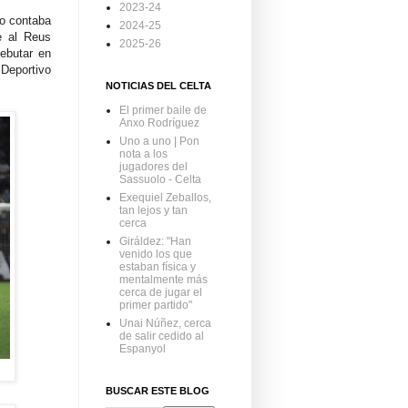
2023-24
no contaba
2024-25
e al Reus
2025-26
debutar en
 Deportivo
NOTICIAS DEL CELTA
El primer baile de
Anxo Rodríguez
Uno a uno | Pon
nota a los
jugadores del
Sassuolo - Celta
Exequiel Zeballos,
tan lejos y tan
cerca
Giráldez: "Han
venido los que
estaban física y
mentalmente más
cerca de jugar el
primer partido"
Unai Núñez, cerca
de salir cedido al
Espanyol
BUSCAR ESTE BLOG