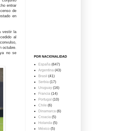
 conjunto
cho entrar
escenso de
estado en
 vestir la
cedido al
convulso,
n octubre.
 ya no se
POR NACIONALIDAD
España
(647)
Argentina
(43)
Brasil
(41)
Serbia
(17)
Uruguay
(16)
Francia
(14)
Portugal
(10)
Chile
(6)
Dinamarca
(6)
Croacia
(5)
Holanda
(5)
México
(5)