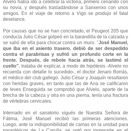
Alvelo había ido a celebrar la victoria, primero cenando con
su novia, y después trasladándose a Sanxenxo con unos
amigos. En el viaje de retorno a Vigo se produjo el fatal
deselance.
Por causas que no se han concretado, el Peugeot 205 que
conducía Julio César golpeó en la barandilla de la calzada y
se salió de ella para chocar contra un muro. "
José Manuel,
que iba en el asiento trasero, debió de ser despedido
contra el parabrisas y sufrió un profundo corte en la
frente. Después, de rebote hacia atrás, se lastimó el
cuello"
, trataba de explicar, a modo de hipótesis -Alvelo no
recuerda con detalle lo sucedido-, el doctor Jenaro Borrás,
el médico del club gallego. Julio César y Joaquín resultaron
con heridas graves, en tanto que las de Ana se calificaron
de leves Enseguida se comprobó que Alvelo, aparte de la
brecha de la cabeza y otra en una pierna, tenía una fractura
de vértebras cervicales.
Internado en el sanatorio vigués de Nuestra Señora de
Fátima, José Manuel recibió las primeras atenciones.
Luego, ante la indisponibilidad de camas en la unidad para
parapléjicos de La Coruña, se optó por ingresarle en el