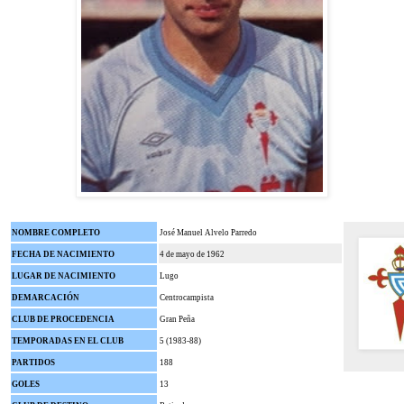
NOMBRE COMPLETO
José Manuel Alvelo Parredo
FECHA DE NACIMIENTO
4 de mayo de 1962
LUGAR DE NACIMIENTO
Lugo
DEMARCACIÓN
Centrocampista
CLUB DE PROCEDENCIA
Gran Peña
TEMPORADAS EN EL CLUB
5 (1983-88)
PARTIDOS
188
GOLES
13