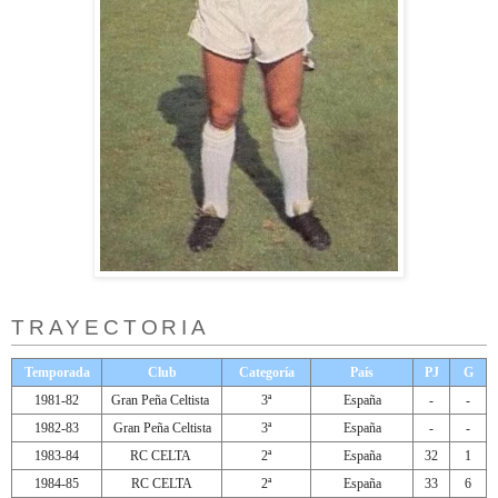
TRAYECTORIA
Temporada
Club
Categoría
País
PJ
G
1981-82
Gran Peña Celtista
3ª
España
-
-
1982-83
Gran Peña Celtista
3ª
España
-
-
1983-84
RC CELTA
2ª
España
32
1
1984-85
RC CELTA
2ª
España
33
6