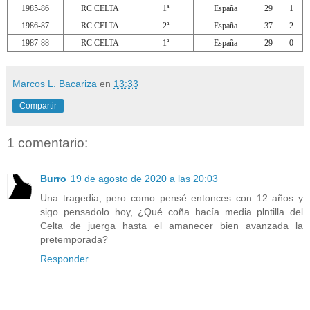
1985-86
RC CELTA
1ª
España
29
1
1986-87
RC CELTA
2ª
España
37
2
1987-88
RC CELTA
1ª
España
29
0
Marcos L. Bacariza
en
13:33
Compartir
1 comentario:
Burro
19 de agosto de 2020 a las 20:03
Una tragedia, pero como pensé entonces con 12 años y
sigo pensadolo hoy, ¿Qué coña hacía media plntilla del
Celta de juerga hasta el amanecer bien avanzada la
pretemporada?
Responder