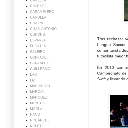
CANELLA
CAPESTO
CARAMELERO
CARULLA
CHAIRA
CHAS, ANTONIO
CUPONS
Tras rechazar v
ESPARZA
League Soccer 
FUENTES
comentarista dep
GALEIRO
futbolista mejor 
GONTADE
GONZALITO
En 2010 compi
GUILLERMO
Campeonato de E
LAO
Swift y llevando 
LIZ
MACHICHA I
MARCIAL
MARQUEZ
MONTES
MORLA
NANO
NIN, ÁNGEL
NOLETE