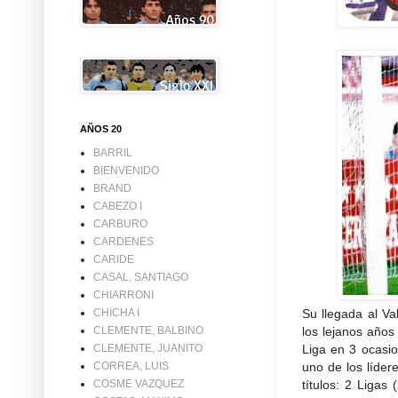
AÑOS 20
BARRIL
BIENVENIDO
BRAND
CABEZO I
CARBURO
CARDENES
CARIDE
CASAL, SANTIAGO
CHIARRONI
Su llegada al Va
CHICHA I
los lejanos años
CLEMENTE, BALBINO
Liga en 3 ocasion
CLEMENTE, JUANITO
uno de los líder
CORREA, LUIS
títulos: 2 Liga
COSME VAZQUEZ