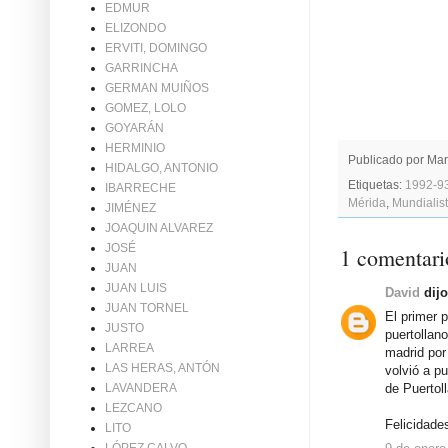
EDMUR
ELIZONDO
ERVITI, DOMINGO
GARRINCHA
GERMAN MUIÑOS
GOMEZ, LOLO
GOYARÁN
HERMINIO
Publicado por
Mar
HIDALGO, ANTONIO
Etiquetas:
1992-9
IBARRECHE
Mérida
,
Mundialis
JIMÉNEZ
JOAQUIN ALVAREZ
JOSÉ
1 comentari
JUAN
JUAN LUIS
David
dijo
JUAN TORNEL
El primer p
JUSTO
puertollan
LARREA
madrid por
LAS HERAS, ANTÓN
volvió a p
de Puertol
LAVANDERA
LEZCANO
Felicidade
LITO