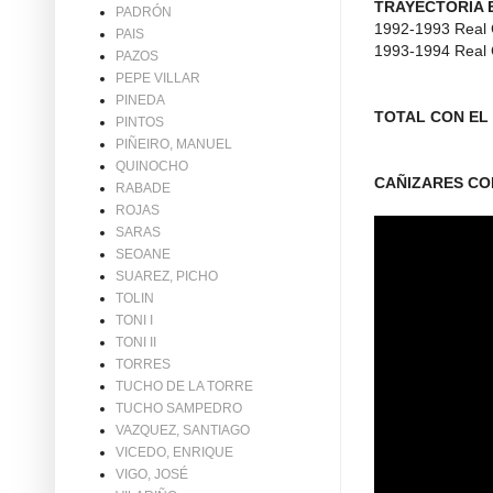
TRAYECTORIA E
PADRÓN
1992-1993 Real C
PAIS
1993-1994 Real Cl
PAZOS
PEPE VILLAR
PINEDA
TOTAL CON EL C
PINTOS
PIÑEIRO, MANUEL
QUINOCHO
CAÑIZARES CON
RABADE
ROJAS
SARAS
SEOANE
SUAREZ, PICHO
TOLIN
TONI I
TONI II
TORRES
TUCHO DE LA TORRE
TUCHO SAMPEDRO
VAZQUEZ, SANTIAGO
VICEDO, ENRIQUE
VIGO, JOSÉ