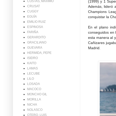
(1999) y 1 Supe
COSTAS, MAXIMO
Además, lideró a
CRUSAT
Champions Leagu
CUGGY
conquistar la Ch
EGUÍA
EMILIO RUIZ
En el plano ind
ESPINOSA
conseguidos en 
FARIÑA
esta manera al y
GERARDITO
Cañizares jugaba
GRACILIANO
Madrid.
GUEVARA
HERMIDA, PEPE
ISIDRO
KAITO
LAMAS
LECUBE
LILO
LOSADA
MACOCO
MONCHO GIL
MORILLA
NICHA
NOLASCO
OTERO, LUIS