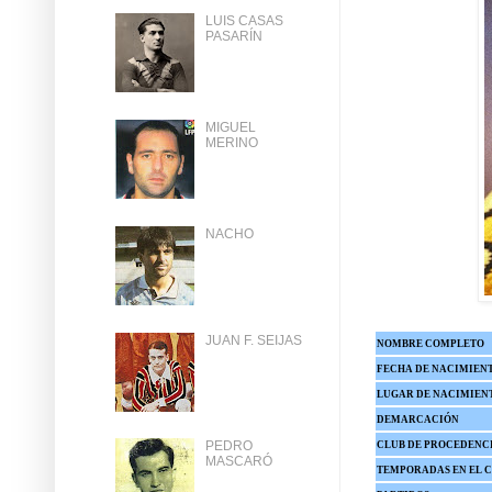
LUIS CASAS
PASARÍN
MIGUEL
MERINO
NACHO
JUAN F. SEIJAS
NOMBRE COMPLETO
FECHA DE NACIMIEN
LUGAR DE NACIMIEN
DEMARCACIÓN
PEDRO
CLUB DE PROCEDENC
MASCARÓ
TEMPORADAS EN EL 