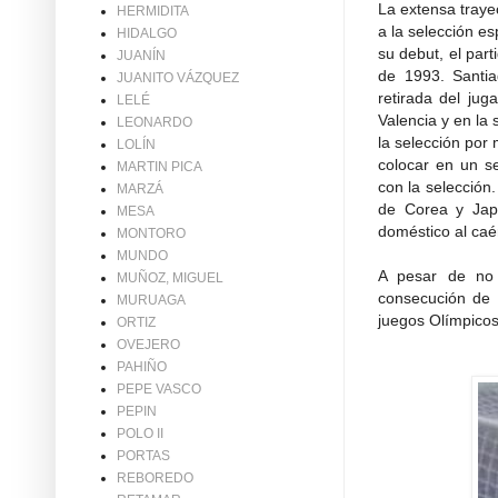
La extensa traye
HERMIDITA
a la selección e
HIDALGO
su debut, el par
JUANÍN
de 1993. Santia
JUANITO VÁZQUEZ
retirada del jug
LELÉ
Valencia y en la
LEONARDO
la selección por 
LOLÍN
colocar en un s
MARTIN PICA
con la selección.
MARZÁ
de Corea y Jap
MESA
doméstico al caé
MONTORO
MUNDO
A pesar de no 
MUÑOZ, MIGUEL
consecución de 
MURUAGA
juegos Olímpicos
ORTIZ
OVEJERO
PAHIÑO
PEPE VASCO
PEPIN
POLO II
PORTAS
REBOREDO