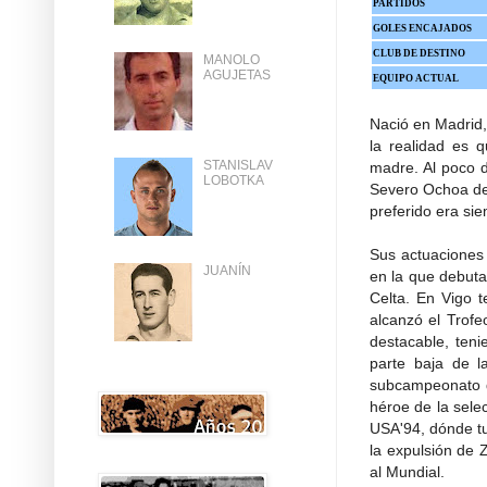
PARTIDOS
GOLES ENCAJADOS
CLUB DE DESTINO
MANOLO
AGUJETAS
EQUIPO ACTUAL
Nació en Madrid,
la realidad es 
STANISLAV
madre. Al poco d
LOBOTKA
Severo Ochoa de 
preferido era si
Sus actuaciones 
JUANÍN
en la que debuta
Celta. En Vigo 
alcanzó el Trof
destacable, ten
parte baja de l
subcampeonato de
héroe de la selec
USA'94, dónde tuv
la expulsión de
al Mundial.