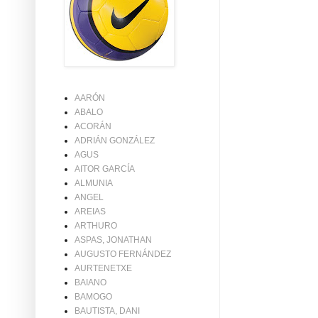
AARÓN
ABALO
ACORÁN
ADRIÁN GONZÁLEZ
AGUS
AITOR GARCÍA
ALMUNIA
ANGEL
AREIAS
ARTHURO
ASPAS, JONATHAN
AUGUSTO FERNÁNDEZ
AURTENETXE
BAIANO
BAMOGO
BAUTISTA, DANI