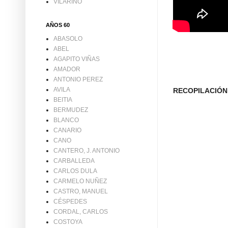
VILARIÑO
AÑOS 60
ABASOLO
ABEL
AGAPITO VIÑAS
AMADOR
ANTONIO PEREZ
AVILA
RECOPILACIÓN
BEITIA
BERMUDEZ
BLANCO
CANARIO
CANO
CANTERO, J. ANTONIO
CARBALLEDA
CARLOS DULA
CARMELO NUÑEZ
CASTRO, MANUEL
CÉSPEDES
CORDAL, CARLOS
COSTOYA