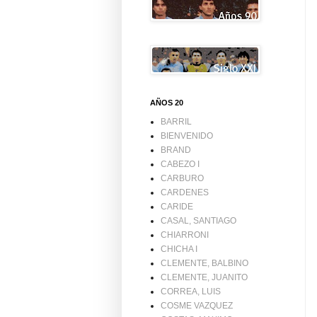
AÑOS 20
BARRIL
BIENVENIDO
BRAND
CABEZO I
CARBURO
CARDENES
CARIDE
CASAL, SANTIAGO
CHIARRONI
CHICHA I
CLEMENTE, BALBINO
CLEMENTE, JUANITO
CORREA, LUIS
COSME VAZQUEZ