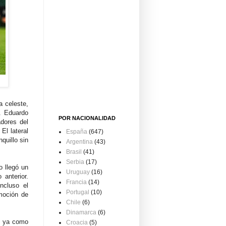
a celeste,
n. Eduardo
POR NACIONALIDAD
adores del
El lateral
España
(647)
quillo sin
Argentina
(43)
Brasil
(41)
Serbia
(17)
o llegó un
Uruguay
(16)
 anterior.
Francia
(14)
ncluso el
Portugal
(10)
omoción de
Chile
(6)
Dinamarca
(6)
o, ya como
Croacia
(5)