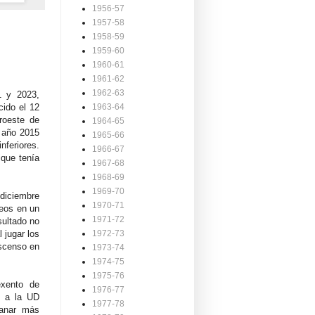
1956-57
1957-58
1958-59
1959-60
1960-61
1961-62
1962-63
1 y 2023,
cido el 12
1963-64
roeste de
1964-65
l año 2015
1965-66
nferiores.
1966-67
ique tenía
1967-68
1968-69
1969-70
 diciembre
1970-71
deos en un
1971-72
sultado no
 jugar los
1972-73
ascenso en
1973-74
1974-75
1975-76
exento de
1976-77
o a la UD
1977-78
ganar más