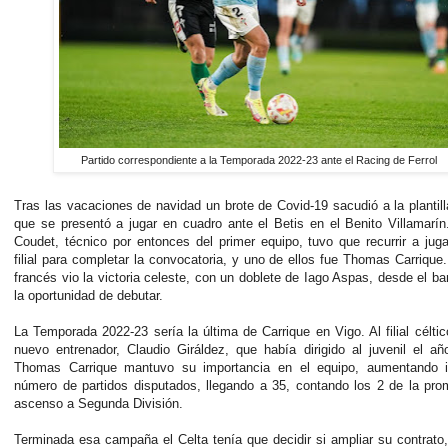
Partido correspondiente a la Temporada 2022-23 ante el Racing de Ferrol
Tras las vacaciones de navidad un brote de Covid-19 sacudió a la plantill
que se presentó a jugar en cuadro ante el Betis en el Benito Villamarí
Coudet, técnico por entonces del primer equipo, tuvo que recurrir a jug
filial para completar la convocatoria, y uno de ellos fue Thomas Carrique. 
francés vio la victoria celeste, con un doblete de Iago Aspas, desde el ban
la oportunidad de debutar.
La Temporada 2022-23 sería la última de Carrique en Vigo. Al filial céltic
nuevo entrenador, Claudio Giráldez, que había dirigido al juvenil el año
Thomas Carrique mantuvo su importancia en el equipo, aumentando i
número de partidos disputados, llegando a 35, contando los 2 de la pr
ascenso a Segunda División.
Terminada esa campaña el Celta tenía que decidir si ampliar su contrat