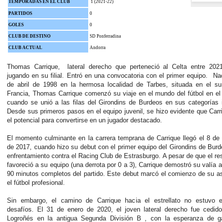
TEMPORADAS EN EL CLUB
1 (2021-22)
PARTIDOS
0
GOLES
0
CLUB DE DESTINO
SD Ponferradina
CLUB ACTUAL
Andorra
Thomas Carrique, lateral derecho que perteneció al Celta entre 202
jugando en su filial. Entró en una convocatoria con el primer equipo. Na
de abril de 1998 en la hermosa localidad de Tarbes, situada en el su
Francia, Thomas Carrique comenzó su viaje en el mundo del fútbol en e
cuando se unió a las filas del Girondins de Burdeos en sus categorías i
Desde sus primeros pasos en el equipo juvenil, se hizo evidente que Carr
el potencial para convertirse en un jugador destacado.
El momento culminante en la carrera temprana de Carrique llegó el 8 de
de 2017, cuando hizo su debut con el primer equipo del Girondins de Bur
enfrentamiento contra el Racing Club de Estrasburgo. A pesar de que el re
favoreció a su equipo (una derrota por 0 a 3), Carrique demostró su valía al
90 minutos completos del partido. Este debut marcó el comienzo de su 
el fútbol profesional.
Sin embargo, el camino de Carrique hacia el estrellato no estuvo 
desafíos. El 31 de enero de 2020, el joven lateral derecho fue cedid
Logroñés en la antigua Segunda División B , con la esperanza de 