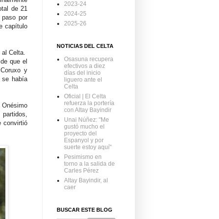
2023-24
otal de 21
2024-25
 paso por
2025-26
e capítulo
NOTICIAS DEL CELTA
 al Celta.
Osasuna recupera
 de que el
efectivos a diez
 Coruxo y
días del inicio
e se había
liguero ante el
Celta
Oficial | El Celta
refuerza la portería
ra Onésimo
con Altay Bayindir
partidos,
Unai Núñez: "Me
 convirtió
gustó mucho el
proyecto del
Espanyol y por
suerte estoy aquí"
Pesimismo en
torno a la salida de
Carles Pérez
Altay Bayindir, al
caer
BUSCAR ESTE BLOG