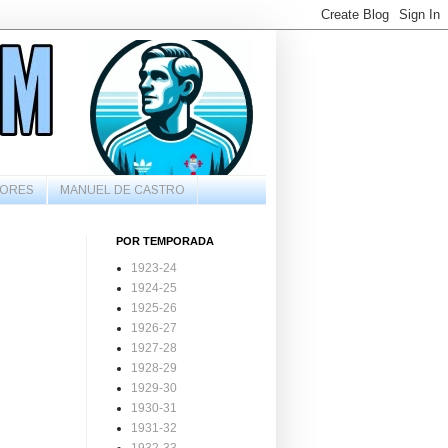
ORES
MANUEL DE CASTRO
POR TEMPORADA
1923-24
1924-25
1925-26
1926-27
1927-28
1928-29
1929-30
1930-31
1931-32