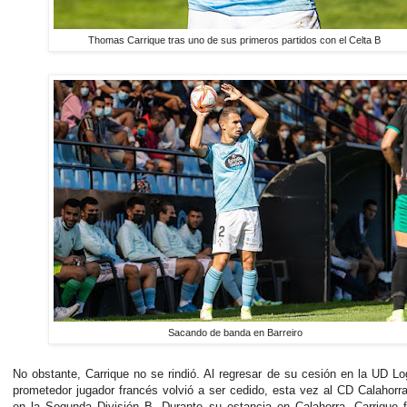
Thomas Carrique tras uno de sus primeros partidos con el Celta B
Sacando de banda en Barreiro
No obstante, Carrique no se rindió. Al regresar de su cesión en la UD Lo
prometedor jugador francés volvió a ser cedido, esta vez al CD Calahorr
en la Segunda División B. Durante su estancia en Calahorra, Carrique 