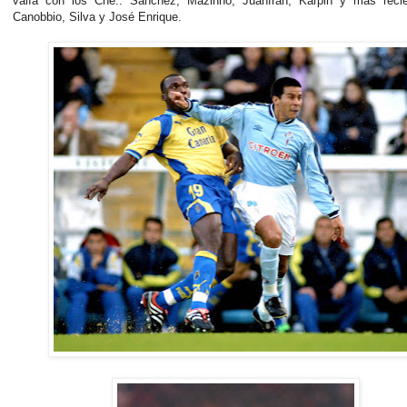
valía con los Che.. Sánchez, Mazinho, Juanfran, Karpin y más reci
Canobbio, Silva y José Enrique.