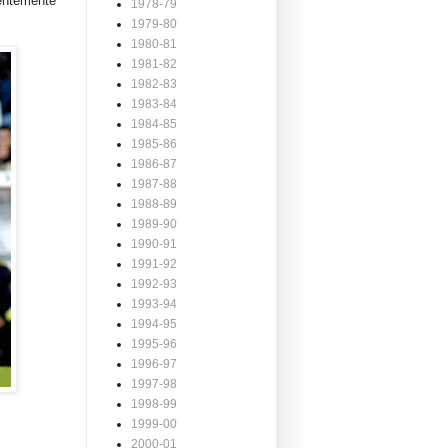
entemente
1978-79
1979-80
1980-81
1981-82
1982-83
1983-84
1984-85
1985-86
1986-87
1987-88
1988-89
1989-90
1990-91
1991-92
1992-93
1993-94
1994-95
1995-96
1996-97
1997-98
1998-99
1999-00
2000-01