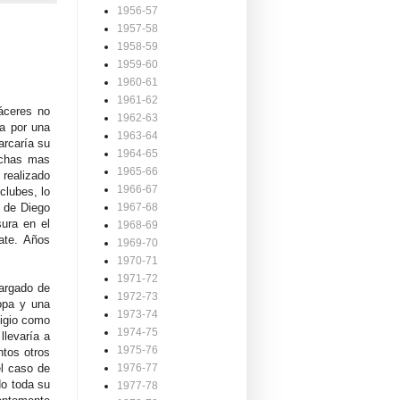
1956-57
1957-58
1958-59
1959-60
1960-61
1961-62
Cáceres no
1962-63
ca por una
1963-64
arcaría su
1964-65
uchas mas
1965-66
realizado
1966-67
clubes, lo
o de Diego
1967-68
ura en el
1968-69
ate. Años
1969-70
1970-71
1971-72
cargado de
1972-73
opa y una
1973-74
tigio como
1974-75
llevaría a
1975-76
ntos otros
el caso de
1976-77
do toda su
1977-78