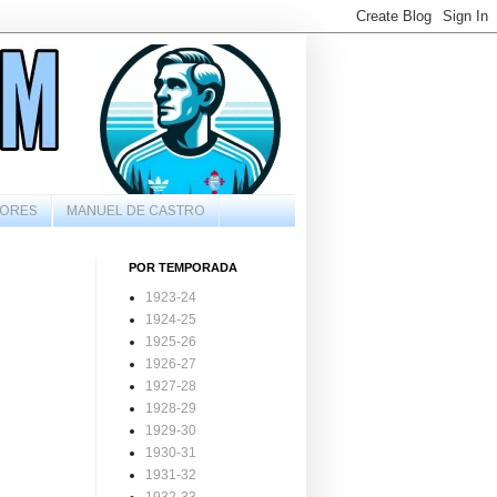
ORES
MANUEL DE CASTRO
POR TEMPORADA
1923-24
1924-25
1925-26
1926-27
1927-28
1928-29
1929-30
1930-31
1931-32