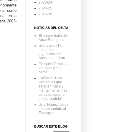
2023-24
riormente
2024-25
ions, como
2025-26
ida, en la
ada 2003-
NOTICIAS DEL CELTA
El primer baile de
Anxo Rodríguez
Uno a uno | Pon
nota a los
jugadores del
Sassuolo - Celta
Exequiel Zeballos,
tan lejos y tan
cerca
Giráldez: "Han
venido los que
estaban física y
mentalmente más
cerca de jugar el
primer partido"
Unai Núñez, cerca
de salir cedido al
Espanyol
BUSCAR ESTE BLOG