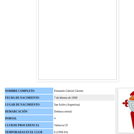
NOMBRE COMPLETO
Fernando Gabriel Cáceres
FECHA DE NACIMIENTO
7 de febrero de 1969
LUGAR DE NACIMIENTO
San Isidro (Argentina)
DEMARCACIÓN
Defensa central
DORSAL
4
CLUB DE PROCEDENCIA
Valencia CF
TEMPORADAS EN EL CLUB
6 (1998-04)