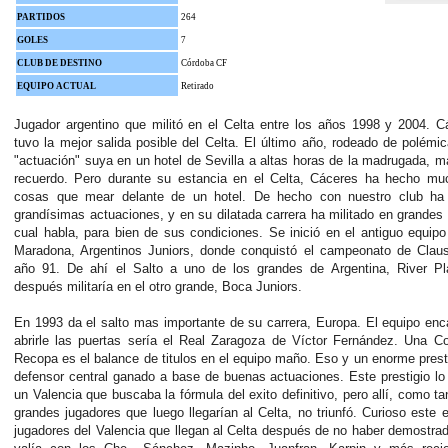
PARTIDOS
264
GOLES
7
CLUB DE DESTINO
Córdoba CF
EQUIPO ACTUAL
Retirado
Jugador argentino que militó en el Celta entre los años 1998 y 2004. 
tuvo la mejor salida posible del Celta. El último año, rodeado de polémi
"actuación" suya en un hotel de Sevilla a altas horas de la madrugada, m
recuerdo. Pero durante su estancia en el Celta, Cáceres ha hecho m
cosas que mear delante de un hotel. De hecho con nuestro club ha 
grandísimas actuaciones, y en su dilatada carrera ha militado en grandes 
cual habla, para bien de sus condiciones. Se inició en el antiguo equip
Maradona, Argentinos Juniors, donde conquistó el campeonato de Claus
año 91. De ahí el Salto a uno de los grandes de Argentina, River Pl
después militaría en el otro grande, Boca Juniors.
En 1993 da el salto mas importante de su carrera, Europa. El equipo en
abrirle las puertas sería el Real Zaragoza de Víctor Fernández. Una C
Recopa es el balance de titulos en el equipo maño. Eso y un enorme pres
defensor central ganado a base de buenas actuaciones. Este prestigio lo 
un Valencia que buscaba la fórmula del exito definitivo, pero allí, como ta
grandes jugadores que luego llegarían al Celta, no triunfó. Curioso este 
jugadores del Valencia que llegan al Celta después de no haber demostra