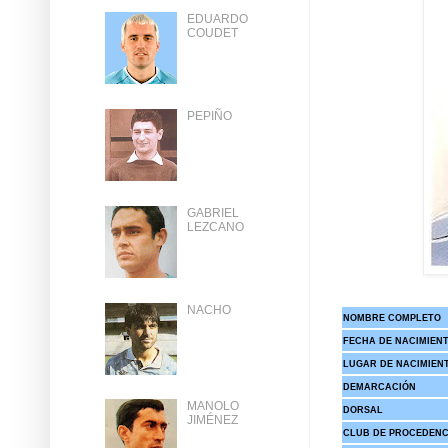
EDUARDO
COUDET
PEPIÑO
GABRIEL
LEZCANO
NACHO
NOMBRE COMPLETO
FECHA DE NACIMIEN
LUGAR DE NACIMIEN
DEMARCACIÓN
MANOLO
DORSAL
JIMÉNEZ
CLUB DE PROCEDENC