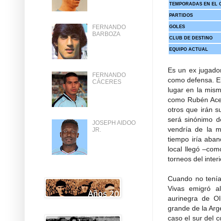
TEMPORADAS EN EL 
PARTIDOS
FERNANDO
GOLES
BARBOZA
CLUB DE DESTINO
EQUIPO ACTUAL
Es un ex jugador
FERNANDO
como defensa. El
CÁCERES
lugar en la mism
como Rubén Acev
otros que irán 
será sinónimo de
JOSEPH AIDOO
vendría de la 
JR.
tiempo iría aban
local llegó –co
torneos del interi
Cuando no tenía 
Vivas emigró al
aurinegra de Ol
grande de la Arg
caso el sur del 