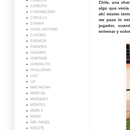
CANELLA
Chile, una cha
CAPESTO
algo que venía
CARAMELERO
ahí mismo term
CARULLA
me pase lo mi
CHAIRA
jugador, cuand
CHAS, ANTONIO
entrenar y volv
CUPONS
ESPARZA
FUENTES
GALEIRO
GONTADE
GONZALITO
GUILLERMO
LAO
LIZ
MACHICHA I
MARCIAL
MARQUEZ
MONTES
MORLA
NANO
NIN, ÁNGEL
NOLETE