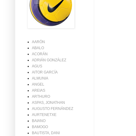
AARÓN
ABALO
ACORÁN
ADRIÁN GONZÁLEZ
AGUS
AITOR GARCÍA
ALMUNIA
ANGEL
AREIAS
ARTHURO
ASPAS, JONATHAN
AUGUSTO FERNÁNDEZ
AURTENETXE
BAIANO
BAMOGO
BAUTISTA, DANI