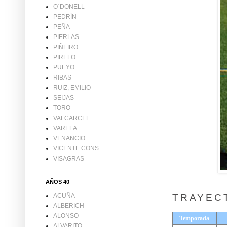
O´DONELL
PEDRÍN
PEÑA
PIERLAS
PIÑEIRO
PIRELO
PUEYO
RIBAS
RUIZ, EMILIO
SEIJAS
TORO
VALCARCEL
VARELA
VENANCIO
VICENTE CONS
VISAGRAS
AÑOS 40
TRAYEC
ACUÑA
ALBERICH
ALONSO
Temporada
ALVARITO