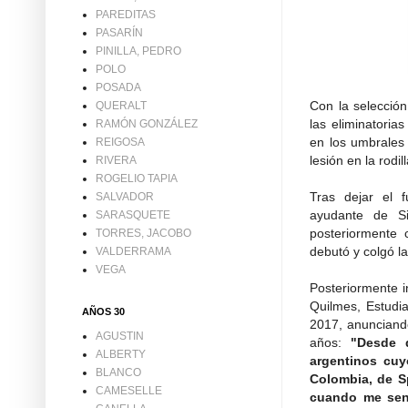
PAREDITAS
PASARÍN
PINILLA, PEDRO
POLO
POSADA
Con la selecció
QUERALT
las eliminatoria
RAMÓN GONZÁLEZ
en los umbrales
REIGOSA
lesión en la rodill
RIVERA
ROGELIO TAPIA
Tras dejar el 
SALVADOR
ayudante de S
SARASQUETE
posteriormente
TORRES, JACOBO
debutó y colgó la
VALDERRAMA
VEGA
Posteriormente i
Quilmes, Estudi
AÑOS 30
2017, anunciando
AGUSTIN
años:
"Desde 
ALBERTY
argentinos cuy
BLANCO
Colombia, de Sp
CAMESELLE
cuando me sent