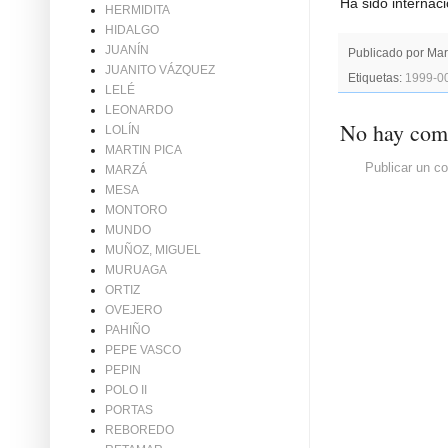
Ha sido internac
HERMIDITA
HIDALGO
JUANÍN
Publicado por
Mar
JUANITO VÁZQUEZ
Etiquetas:
1999-0
LELÉ
LEONARDO
No hay come
LOLÍN
MARTIN PICA
Publicar un c
MARZÁ
MESA
MONTORO
MUNDO
MUÑOZ, MIGUEL
MURUAGA
ORTIZ
OVEJERO
PAHIÑO
PEPE VASCO
PEPIN
POLO II
PORTAS
REBOREDO