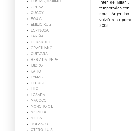
COSTAS, MAXIMO
Inter de Milan..
CRUSAT
temporadas con e
CUGGY
natal, Argentin
EGUÍA
volvió a su prim
EMILIO RUIZ
2005.
ESPINOSA
FARIÑA
GERARDITO
GRACILIANO
GUEVARA
HERMIDA, PEPE
ISIDRO
KAITO
LAMAS
LECUBE
LILO
LOSADA
MACOCO
MONCHO GIL
MORILLA
NICHA
NOLASCO
OTERO, LUIS