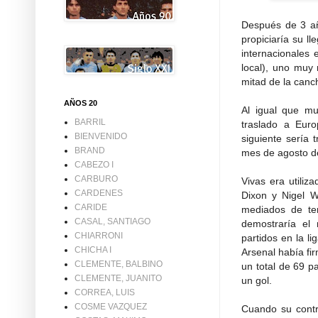
Después de 3 añ
propiciaría su l
internacionales 
local), uno muy
mitad de la canc
AÑOS 20
Al igual que mu
BARRIL
traslado a Eur
BIENVENIDO
siguiente sería 
BRAND
mes de agosto d
CABEZO I
CARBURO
Vivas era utiliz
CARDENES
Dixon y Nigel 
CARIDE
mediados de te
CASAL, SANTIAGO
demostraría el
CHIARRONI
partidos en la l
CHICHA I
Arsenal había fi
CLEMENTE, BALBINO
un total de 69 p
CLEMENTE, JUANITO
un gol.
CORREA, LUIS
COSME VAZQUEZ
Cuando su contra