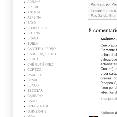
ARRANZ
Publicado por
Mar
ARTIME
Etiquetas:
1986-8
ATIENZA
Foz
,
Galicia
,
Gran
AZPEITIA
BAYO
8 comentari
BORBOLLITA
BOTANA
BRAGA
Anónimo d
BUELA
Quero apun
CANTERO, PEDRO
Clemente f
CARRERA, ALBINO
unhas decla
galega que
CERDÁ
entrevista
CHÉ GUTIÉRREZ
Guasch), en
CORTIZO
e por cará
DAUDER
cousas (co
DOVAL
"chapeau",
ELISEO
fixoo por d
ESCOBAR
jefecillos 
GARBAYO
7 de julio 
GAUSÍ
GOMEZ, RAUL
GUIMERANS
Kullman
d
IGOA