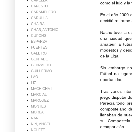
CANELLA
como el lujo y la
CAPESTO
CARAMELERO
En el año 2000 a
CARULLA
decidió retirarse
CHAIRA
CHAS, ANTONIO
Nacho tuvo la op
CUPONS
una ciudad que
ESPARZA
amateur a tutea
FUENTES
modestos y desco
GALEIRO
de la Liga.
GONTADE
GONZALITO
Sin embargo no
GUILLERMO
Fútbol no juga
LAO
oportunidad.
LIZ
MACHICHA I
Tras varios inte
MARCIAL
juego disputando
MARQUEZ
Parecía todo pr
MONTES
compostelano de
MORLA
llenaban de nue
NANO
su Compostela 
NIN, ÁNGEL
desaparición.
NOLETE