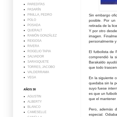
PAREDITAS
PASARÍN
PINILLA, PEDRO
Sin embargo ofic
POLO
posible. Por un
POSADA
retirada de la lic
QUERALT
Y por otro desde
RAMÓN GONZÁLEZ
imagen. Finalme
REIGOSA
personalmente y 
RIVERA
ROGELIO TAPIA
El futbolista de
SALVADOR
comprendió la s
SARASQUETE
Barakaldo ayudó 
TORRES, JACOBO
que todo trascen
VALDERRAMA
VEGA
En la siguiente 
quedaba sin la po
suyo fuese inter
AÑOS 30
es que un futbol
AGUSTIN
que el mantener 
ALBERTY
BLANCO
Pero, además de
CAMESELLE
especial. Odia