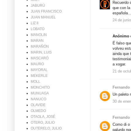
Recuerdo q
JABURÚ
que con la
JUAN FRANCISCO
española..
JUAN MANUEL
24 de juni
LIZ II
LOBATO
MANOLIN
Anónimo d
MARAN
É falso qu
MARAÑÓN
volveu est
MARIN, LUIS
ainda que 
MASCARÓ
testimonia
a xogar.
MAURO
MAYORAL
21 de octu
MEKERLE
MOLL
Fernando 
MONCHITO
MUNUAGA
Un paleto 
NANUCO
30 de ener
OLAVIDE
OLMEDO
OTAOLA, JOSÉ
Fernando 
OTERO, JULIO
Como di o r
OUTERELO, JULIO
palurdo no