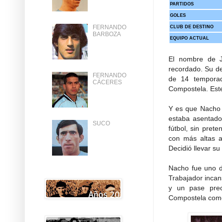
PARTIDOS
GOLES
FERNANDO
CLUB DE DESTINO
BARBOZA
EQUIPO ACTUAL
El nombre de J
recordado. Su de
FERNANDO
de 14 temporad
CÁCERES
Compostela. Este
Y es que Nacho n
estaba asentado
SUCO
fútbol, sin pret
con más altas a
Decidió llevar su
Nacho fue uno de
Trabajador incan
y un pase prec
Compostela como