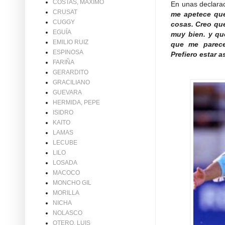
COSTAS, MAXIMO
En unas declarac
CRUSAT
me apetece que
CUGGY
cosas. Creo qu
EGUÍA
muy bien. y qu
EMILIO RUIZ
que me parece
ESPINOSA
Prefiero estar 
FARIÑA
GERARDITO
GRACILIANO
GUEVARA
HERMIDA, PEPE
ISIDRO
KAITO
LAMAS
LECUBE
LILO
LOSADA
MACOCO
MONCHO GIL
MORILLA
NICHA
NOLASCO
OTERO, LUIS