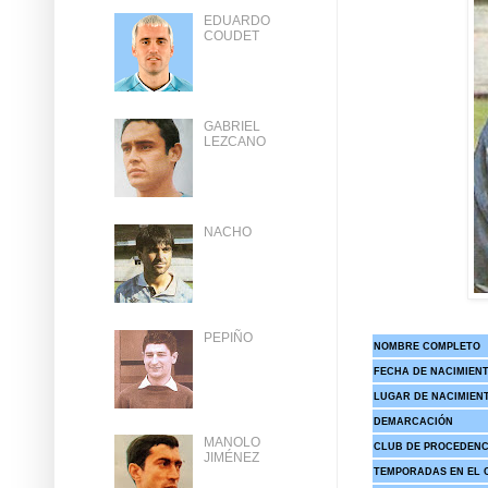
EDUARDO
COUDET
GABRIEL
LEZCANO
NACHO
PEPIÑO
NOMBRE COMPLETO
FECHA DE NACIMIEN
LUGAR DE NACIMIEN
DEMARCACIÓN
MANOLO
CLUB DE PROCEDENC
JIMÉNEZ
TEMPORADAS EN EL 