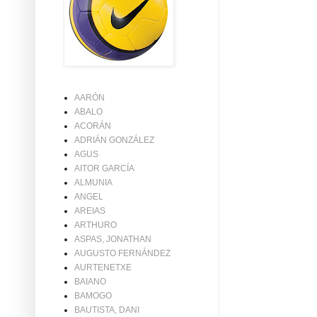
AARÓN
ABALO
ACORÁN
ADRIÁN GONZÁLEZ
AGUS
AITOR GARCÍA
ALMUNIA
ANGEL
AREIAS
ARTHURO
ASPAS, JONATHAN
AUGUSTO FERNÁNDEZ
AURTENETXE
BAIANO
BAMOGO
BAUTISTA, DANI