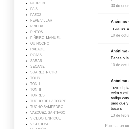
PADRÓN
30 de ener
PAIS
PAZOS
PEPE VILLAR
Anónimo d
PINEDA
Ti xa tes 
PINTOS
10 de octu
PIÑEIRO, MANUEL
QUINOCHO
RABADE
Anónimo d
ROJAS
Pensa o la
SARAS
10 de octu
SEOANE
SUAREZ, PICHO
TOLIN
Anónimo d
TONI I
Tuve el pl
TONI II
celta y as
TORRES
tedigo can
TUCHO DE LA TORRE
pero que y
TUCHO SAMPEDRO
boco s
VAZQUEZ, SANTIAGO
13 de febr
VICEDO, ENRIQUE
VIGO, JOSÉ
Publicar un c