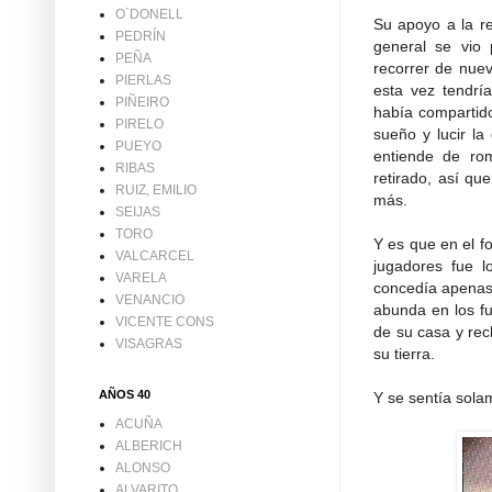
O´DONELL
Su apoyo a la re
PEDRÍN
general se vio
PEÑA
recorrer de nuev
PIERLAS
esta vez tendría
PIÑEIRO
había compartido
PIRELO
sueño y lucir la
PUEYO
entiende de ro
RIBAS
retirado, así qu
RUIZ, EMILIO
más.
SEIJAS
TORO
Y es que en el f
VALCARCEL
jugadores fue l
VARELA
concedía apenas 
VENANCIO
abunda en los fu
VICENTE CONS
de su casa y rec
VISAGRAS
su tierra.
AÑOS 40
Y se sentía sola
ACUÑA
ALBERICH
ALONSO
ALVARITO