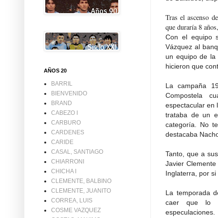
Tras el ascenso d
que duraría 8 años
Con el equipo 
Vázquez al banqu
un equipo de la 
hicieron que con
AÑOS 20
BARRIL
La campaña 199
BIENVENIDO
Compostela cu
BRAND
espectacular en l
CABEZO I
trataba de un 
CARBURO
categoría. No te
CARDENES
destacaba Nacho
CARIDE
CASAL, SANTIAGO
Tanto, que a sus
CHIARRONI
Javier Clemente
CHICHA I
Inglaterra, por si
CLEMENTE, BALBINO
CLEMENTE, JUANITO
La temporada de
CORREA, LUIS
caer que lo e
COSME VAZQUEZ
especulaciones.