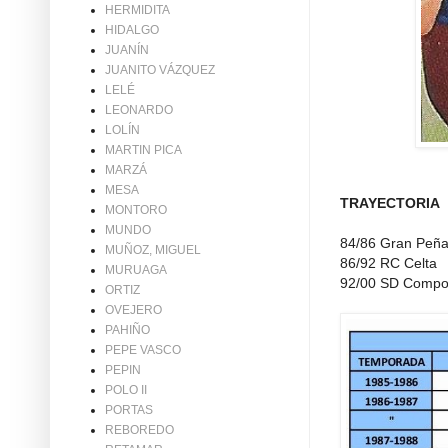
HERMIDITA
HIDALGO
JUANÍN
JUANITO VÁZQUEZ
LELÉ
LEONARDO
LOLÍN
MARTIN PICA
MARZÁ
MESA
TRAYECTORIA
MONTORO
MUNDO
84/86 Gran Peñ
MUÑOZ, MIGUEL
86/92 RC Celta
MURUAGA
92/00 SD Compo
ORTIZ
OVEJERO
PAHIÑO
PEPE VASCO
PEPIN
POLO II
PORTAS
REBOREDO