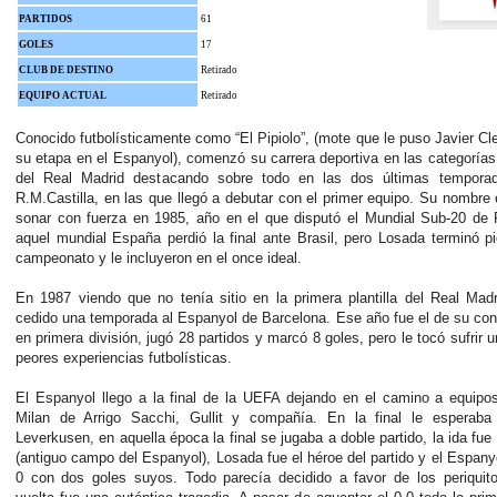
PARTIDOS
61
GOLES
17
CLUB DE DESTINO
Retirado
EQUIPO ACTUAL
Retirado
Conocido futbolísticamente como “El Pipiolo”, (mote que le puso Javier C
su etapa en el Espanyol), comenzó su carrera deportiva en las categorías 
del Real Madrid destacando sobre todo en las dos últimas tempora
R.M.Castilla, en las que llegó a debutar con el primer equipo. Su nombr
sonar con fuerza en 1985, año en el que disputó el Mundial Sub-20 de 
aquel mundial España perdió la final ante Brasil, pero Losada terminó pi
campeonato y le incluyeron en el once ideal.
En 1987 viendo que no tenía sitio en la primera plantilla del Real Mad
cedido una temporada al Espanyol de Barcelona. Ese año fue el de su co
en primera división, jugó 28 partidos y marcó 8 goles, pero le tocó sufrir 
peores experiencias futbolísticas.
El Espanyol llego a la final de la UEFA dejando en el camino a equipo
Milan de Arrigo Sacchi, Gullit y compañía. En la final le esperaba
Leverkusen, en aquella época la final se jugaba a doble partido, la ida fue 
(antiguo campo del Espanyol), Losada fue el héroe del partido y el Espany
0 con dos goles suyos. Todo parecía decidido a favor de los periquito