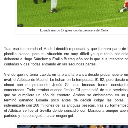
Losada marcó 17 goles con la camiseta del Celta
Tras esa temporada el Madrid decidió repescarlo y que formara parte de 
plantilla blanca, pero su situación era muy difícil ya que tenía por del
delantera a Hugo Sánchez y Emilio Butragueño por lo que sus intervencio
contadas y casi todas entrando en las segundas partes.
Viendo que no tenía cabida en la plantilla blanca decide probar suerte en
rival, el Atlético de Madrid. Le fichan en la temporada 91-92, pero desde el
chocó con su presidente Jesús Gil, sus broncas fueron constant
comentadas. Todo terminó cuando Jesús Gil prescindió de sus servicios
que se cumpliera un año de contrato. Ambos se embarcaron en un p
terminó ganando Losada poco antes de decidir colgar las botas. 
indemnizarle con 208 millones de las antiguas pesetas.Tras su tormentos
el Atlético se fue al Sevilla donde coincidió con Maradona aunque ape
partidos y no consiguió marcar ningún gol.