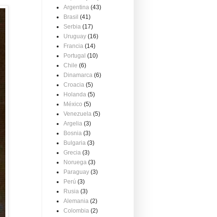
Argentina
(43)
Brasil
(41)
Serbia
(17)
Uruguay
(16)
Francia
(14)
Portugal
(10)
Chile
(6)
Dinamarca
(6)
Croacia
(5)
Holanda
(5)
México
(5)
Venezuela
(5)
Argelia
(3)
Bosnia
(3)
Bulgaria
(3)
Grecia
(3)
Noruega
(3)
Paraguay
(3)
Perú
(3)
Rusia
(3)
Alemania
(2)
Colombia
(2)