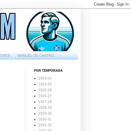
ORES
MANUEL DE CASTRO
POR TEMPORADA
1923-24
1924-25
1925-26
1926-27
1927-28
1928-29
1929-30
1930-31
1931-32