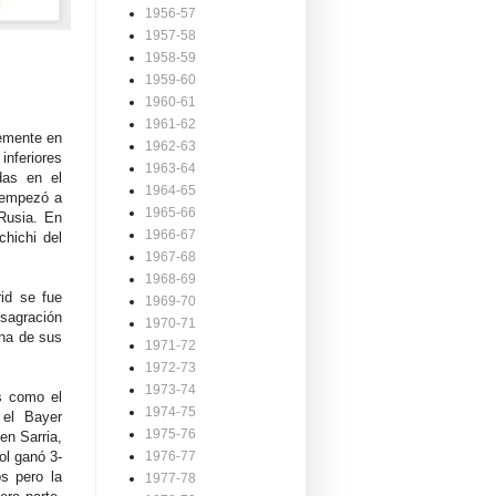
1956-57
1957-58
1958-59
1959-60
1960-61
1961-62
lemente en
1962-63
inferiores
1963-64
das en el
1964-65
e empezó a
1965-66
Rusia. En
1966-67
chichi del
1967-68
1968-69
rid se fue
1969-70
nsagración
1970-71
una de sus
1971-72
1972-73
1973-74
s como el
1974-75
 el Bayer
1975-76
en Sarria,
ol ganó 3-
1976-77
s pero la
1977-78