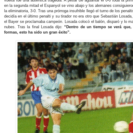
vuelta fue una auténtica tragedia. A pesar de aguantar el 0-0 toda la prim
en la segunda mitad el Espanyol se vino abajo y los alemanes consiguier
la eliminatoria, 3-0. Tras una prórroga insufrible llegó el turno de los penalt
decidía en el último penalti y su tirador no era otro que Sebastián Losada, 
el Bayer se proclamaba campeón. Losada colocó el balón, disparó y lo m
nubes. Tras la final Losada dijo:
“Dentro de un tiempo se verá que,
formas, esto ha sido un gran éxito”.