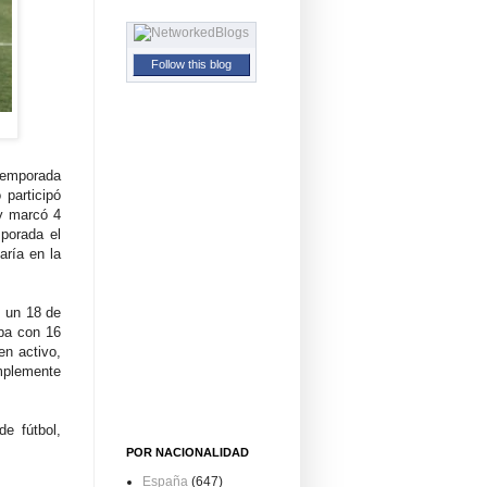
Follow this blog
temporada
 participó
 y marcó 4
mporada el
aría en la
, un 18 de
ba con 16
en activo,
implemente
de fútbol,
POR NACIONALIDAD
España
(647)