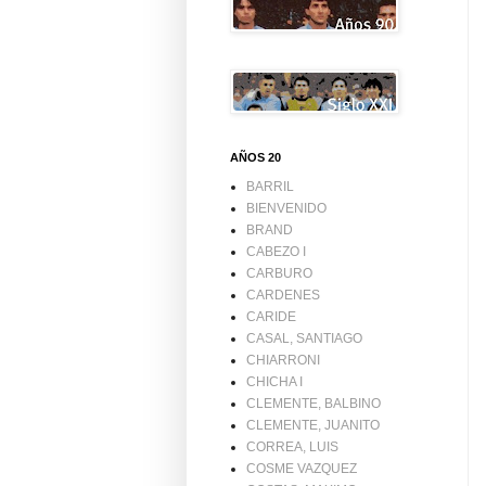
AÑOS 20
BARRIL
BIENVENIDO
BRAND
CABEZO I
CARBURO
CARDENES
CARIDE
CASAL, SANTIAGO
CHIARRONI
CHICHA I
CLEMENTE, BALBINO
CLEMENTE, JUANITO
CORREA, LUIS
COSME VAZQUEZ