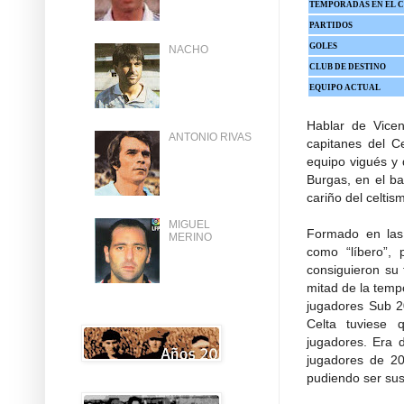
TEMPORADAS EN EL 
PARTIDOS
GOLES
NACHO
CLUB DE DESTINO
EQUIPO ACTUAL
Hablar de Vice
ANTONIO RIVAS
capitanes del Ce
equipo vigués y 
Burgas, en el ba
cariño del celtis
MIGUEL
Formado en las
MERINO
como “líbero”, 
consiguieron su
mitad de la tem
jugadores Sub 20
Celta tuviese
jugadores. Era 
jugadores de 2
pudiendo ser sus