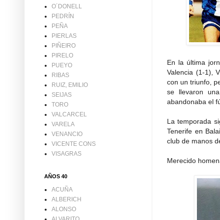
O´DONELL
PEDRÍN
PEÑA
PIERLAS
PIÑEIRO
PIRELO
En la última jor
PUEYO
Valencia (1-1), 
RIBAS
con un triunfo, 
RUIZ, EMILIO
se llevaron un
SEIJAS
abandonaba el fú
TORO
VALCARCEL
La temporada sig
VARELA
Tenerife en Bala
VENANCIO
club de manos d
VICENTE CONS
VISAGRAS
Merecido homena
AÑOS 40
ACUÑA
ALBERICH
ALONSO
ALVARITO