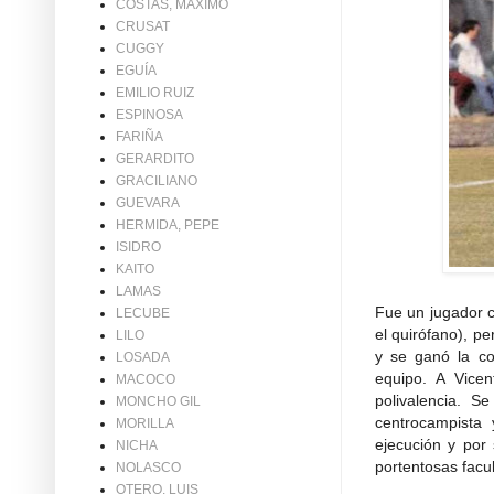
COSTAS, MAXIMO
CRUSAT
CUGGY
EGUÍA
EMILIO RUIZ
ESPINOSA
FARIÑA
GERARDITO
GRACILIANO
GUEVARA
HERMIDA, PEPE
ISIDRO
KAITO
LAMAS
Fue un jugador c
LECUBE
el quirófano), p
LILO
y se ganó la co
LOSADA
equipo. A Vice
MACOCO
polivalencia. S
MONCHO GIL
centrocampista
MORILLA
ejecución y por
NICHA
portentosas facul
NOLASCO
OTERO, LUIS