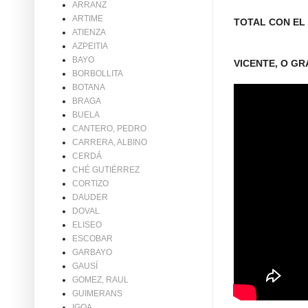
ARRANZ
ARTIME
TOTAL CON EL C
ATIENZA
AZPEITIA
BAYO
VICENTE, O GR
BORBOLLITA
BOTANA
BRAGA
BUELA
CANTERO, PEDRO
CARRERA, ALBINO
CERDÁ
CHÉ GUTIÉRREZ
CORTIZO
DAUDER
DOVAL
ELISEO
ESCOBAR
GARBAYO
GAUSÍ
GOMEZ, RAUL
GUIMERANS
IGOA