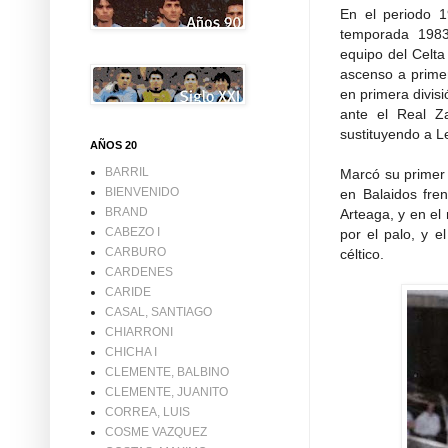
En el periodo 1
temporada 1983
equipo del Celta
ascenso a prime
en primera divis
ante el Real Z
sustituyendo a 
AÑOS 20
BARRIL
Marcó su primer 
BIENVENIDO
en Balaidos fre
BRAND
Arteaga, y en el
CABEZO I
por el palo, y e
CARBURO
céltico.
CARDENES
CARIDE
CASAL, SANTIAGO
CHIARRONI
CHICHA I
CLEMENTE, BALBINO
CLEMENTE, JUANITO
CORREA, LUIS
COSME VAZQUEZ