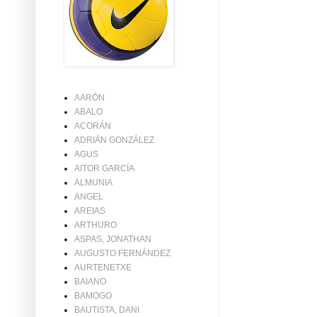
AARÓN
ABALO
ACORÁN
ADRIÁN GONZÁLEZ
AGUS
AITOR GARCÍA
ALMUNIA
ANGEL
AREIAS
ARTHURO
ASPAS, JONATHAN
AUGUSTO FERNÁNDEZ
AURTENETXE
BAIANO
BAMOGO
BAUTISTA, DANI