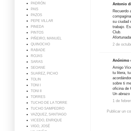
PADRÓN
Antonio di
PAIS
Recuerdo a
PAZOS
compaginab
PEPE VILLAR
su ciudad 
PINEDA
trabajo. E
Club.
PINTOS
Afortunada
PIÑEIRO, MANUEL
QUINOCHO
2 de octub
RABADE
ROJAS
Anónimo d
SARAS
Amigo Vicen
SEOANE
tu litera, 
SUAREZ, PICHO
acordándom
TOLIN
sobre ti me
TONI I
oficina de 
TONI II
Un abrazo
TORRES
1 de febre
TUCHO DE LA TORRE
TUCHO SAMPEDRO
Publicar un c
VAZQUEZ, SANTIAGO
VICEDO, ENRIQUE
VIGO, JOSÉ