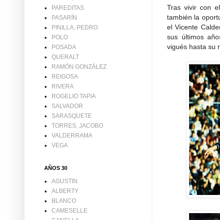
Tras vivir con 
PAREDITAS
también la oport
PASARÍN
el Vicente Calde
PINILLA, PEDRO
sus últimos año
POLO
vigués hasta su 
POSADA
QUERALT
RAMÓN GONZÁLEZ
REIGOSA
RIVERA
ROGELIO TAPIA
SALVADOR
SARASQUETE
TORRES, JACOBO
VALDERRAMA
VEGA
AÑOS 30
AGUSTIN
ALBERTY
BLANCO
CAMESELLE