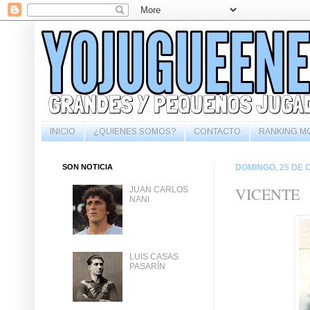
INICIO
¿QUIENES SOMOS?
CONTACTO
RANKING M
SON NOTICIA
DOMINGO, 25 DE 
VICENTE
JUAN CARLOS
NANI
LUIS CASAS
PASARÍN