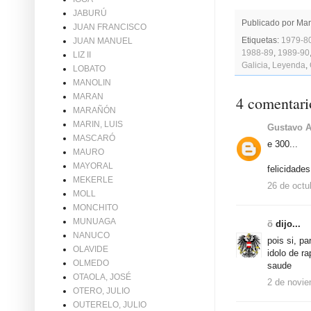
JABURÚ
Publicado por
Mar
JUAN FRANCISCO
Etiquetas:
1979-8
JUAN MANUEL
1988-89
,
1989-90
LIZ II
Galicia
,
Leyenda
,
LOBATO
MANOLIN
MARAN
4 comentari
MARAÑÓN
MARIN, LUIS
Gustavo A
MASCARÓ
e 300...
MAURO
MAYORAL
felicidades
MEKERLE
26 de octu
MOLL
MONCHITO
MUNUAGA
ö
dijo...
NANUCO
pois si, p
OLAVIDE
idolo de ra
OLMEDO
saude
OTAOLA, JOSÉ
2 de novie
OTERO, JULIO
OUTERELO, JULIO