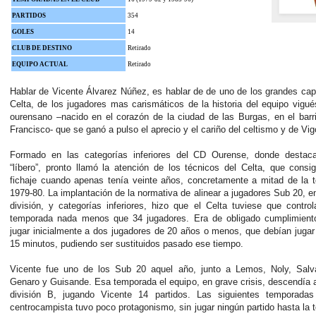
PARTIDOS
354
GOLES
14
CLUB DE DESTINO
Retirado
EQUIPO ACTUAL
Retirado
Hablar de Vicente Álvarez Núñez, es hablar de de uno de los grandes cap
Celta, de los jugadores mas carismáticos de la historia del equipo vigu
ourensano –nacido en el corazón de la ciudad de las Burgas, en el bar
Francisco- que se ganó a pulso el aprecio y el cariño del celtismo y de Vig
Formado en las categorías inferiores del CD Ourense, donde desta
“líbero”, pronto llamó la atención de los técnicos del Celta, que consi
fichaje cuando apenas tenía veinte años, concretamente a mitad de la 
1979-80.
La implantación de la normativa de alinear a jugadores Sub 20, 
división, y categorías inferiores, hizo que el Celta tuviese que control
temporada nada menos que 34 jugadores. Era de obligado cumplimient
jugar inicialmente a dos jugadores de 20 años o menos, que debían juga
15 minutos, pudiendo ser sustituidos pasado ese tiempo.
Vicente fue uno de los Sub 20 aquel año, junto a Lemos, Noly, Salva
Genaro y Guisande. Esa temporada el equipo, en grave crisis, descendía
división B, jugando Vicente 14 partidos.
Las siguientes temporadas
centrocampista tuvo poco protagonismo, sin jugar ningún partido hasta la