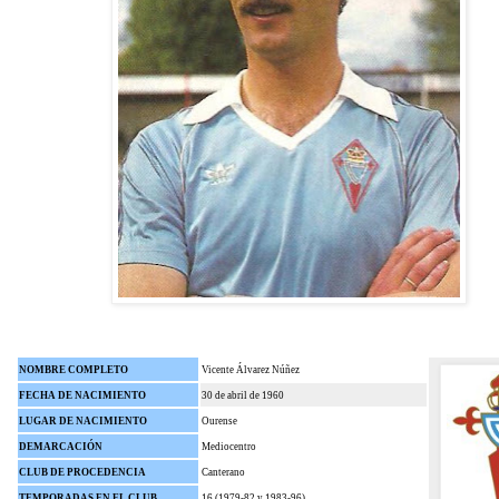
NOMBRE COMPLETO
Vicente Álvarez Núñez
FECHA DE NACIMIENTO
30 de abril de 1960
LUGAR DE NACIMIENTO
Ourense
DEMARCACIÓN
Mediocentro
CLUB DE PROCEDENCIA
Canterano
TEMPORADAS EN EL CLUB
16 (1979-82 y 1983-96)