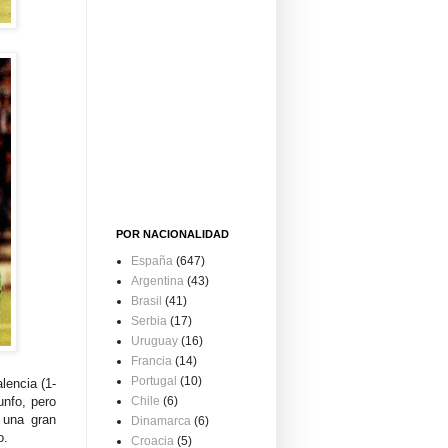
POR NACIONALIDAD
España
(647)
Argentina
(43)
Brasil
(41)
Serbia
(17)
Uruguay
(16)
Francia
(14)
Portugal
(10)
lencia (1-
unfo, pero
Chile
(6)
 una gran
Dinamarca
(6)
o.
Croacia
(5)