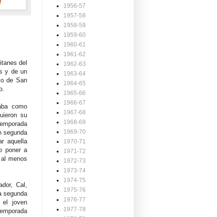
1956-57
1957-58
1958-59
1959-60
1960-61
1961-62
itanes del
1962-63
és y de un
1963-64
rio de San
1964-65
o.
1965-66
1966-67
caba como
1967-68
guieron su
1968-69
temporada
1969-70
en segunda
ar aquella
1970-71
o poner a
1971-72
r al menos
1972-73
1973-74
1974-75
dor, Cal,
1975-76
 a segunda
1976-77
 el joven
1977-78
 temporada