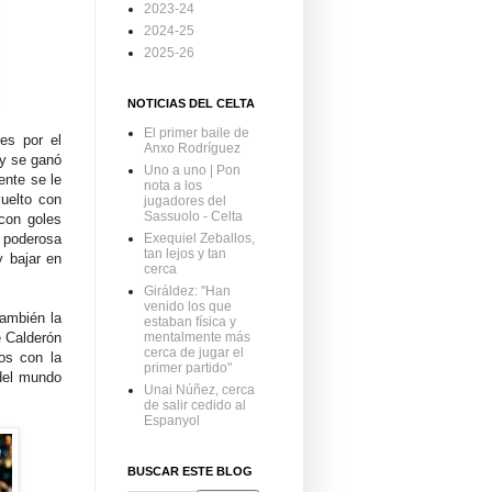
2023-24
2024-25
2025-26
NOTICIAS DEL CELTA
El primer baile de
es por el
Anxo Rodríguez
 y se ganó
Uno a uno | Pon
ente se le
nota a los
vuelto con
jugadores del
Sassuolo - Celta
 con goles
 poderosa
Exequiel Zeballos,
tan lejos y tan
y bajar en
cerca
Giráldez: "Han
venido los que
también la
estaban física y
e Calderón
mentalmente más
cerca de jugar el
os con la
primer partido"
 del mundo
Unai Núñez, cerca
de salir cedido al
Espanyol
BUSCAR ESTE BLOG