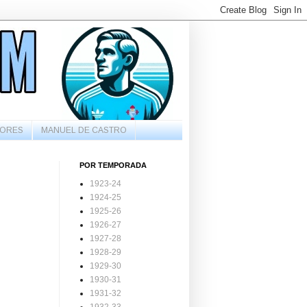
ORES
MANUEL DE CASTRO
POR TEMPORADA
1923-24
1924-25
1925-26
1926-27
1927-28
1928-29
1929-30
1930-31
1931-32