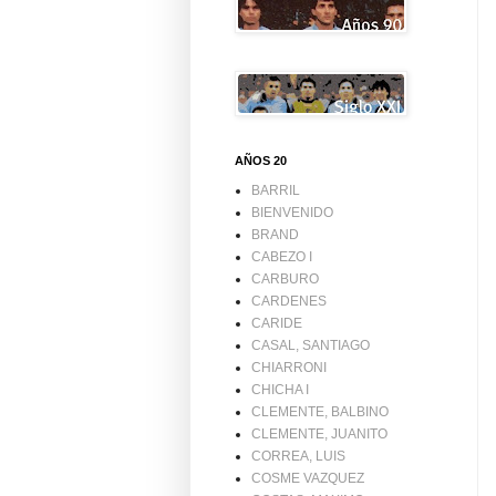
AÑOS 20
BARRIL
BIENVENIDO
BRAND
CABEZO I
CARBURO
CARDENES
CARIDE
CASAL, SANTIAGO
CHIARRONI
CHICHA I
CLEMENTE, BALBINO
CLEMENTE, JUANITO
CORREA, LUIS
COSME VAZQUEZ