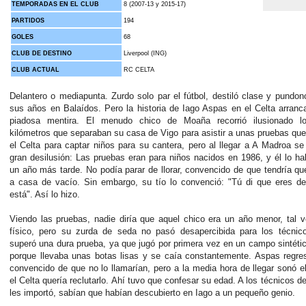
TEMPORADAS EN EL CLUB
8 (2007-13 y 2015-17)
PARTIDOS
194
GOLES
68
CLUB DE DESTINO
Liverpool (ING)
CLUB ACTUAL
RC CELTA
Delantero o mediapunta. Zurdo solo par el fútbol, destiló clase y pundon
sus años en Balaídos. Pero la historia de Iago Aspas en el Celta arran
piadosa mentira. El menudo chico de Moaña recorrió ilusionado l
kilómetros que separaban su casa de Vigo para asistir a unas pruebas que
el Celta para captar niños para su cantera, pero al llegar a A Madroa se
gran desilusión: Las pruebas eran para niños nacidos en 1986, y él lo h
un año más tarde. No podía parar de llorar, convencido de que tendría qu
a casa de vacío. Sin embargo, su tío lo convenció: "Tú di que eres de
está". Así lo hizo.
Viendo las pruebas, nadie diría que aquel chico era un año menor, tal 
físico, pero su zurda de seda no pasó desapercibida para los técnic
superó una dura prueba, ya que jugó por primera vez en un campo sintétic
porque llevaba unas botas lisas y se caía constantemente. Aspas regre
convencido de que no lo llamarían, pero a la media hora de llegar sonó el
el Celta quería reclutarlo. Ahí tuvo que confesar su edad. A los técnicos de
les importó, sabían que habían descubierto en Iago a un pequeño genio.