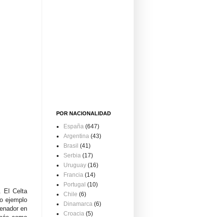
POR NACIONALIDAD
España
(647)
Argentina
(43)
Brasil
(41)
Serbia
(17)
Uruguay
(16)
Francia
(14)
Portugal
(10)
 El Celta
Chile
(6)
ro ejemplo
Dinamarca
(6)
renador en
Croacia
(5)