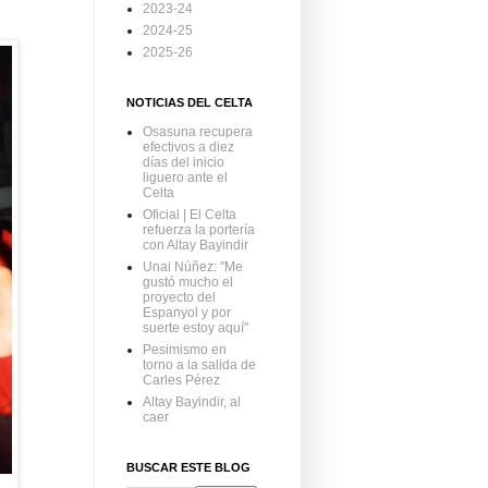
2023-24
2024-25
2025-26
NOTICIAS DEL CELTA
Osasuna recupera
efectivos a diez
días del inicio
liguero ante el
Celta
Oficial | El Celta
refuerza la portería
con Altay Bayindir
Unai Núñez: "Me
gustó mucho el
proyecto del
Espanyol y por
suerte estoy aquí"
Pesimismo en
torno a la salida de
Carles Pérez
Altay Bayindir, al
caer
BUSCAR ESTE BLOG