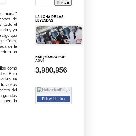
de mierda"
LA LONA DE LAS
cortes de
LEYENDAS
 tarde el
orada y ya
a algo que
gel Carro,
nada de la
erto a un
HAN PASADO POR
AQUÍ
ellos como
3,980,956
idos. Para
 quien se
traviesos
centro del
on grandes
Follow this blog
s tuvo la