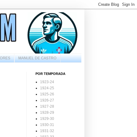
ORES
MANUEL DE CASTRO
POR TEMPORADA
1923-24
1924-25
1925-26
1926-27
1927-28
1928-29
1929-30
1930-31
1931-32