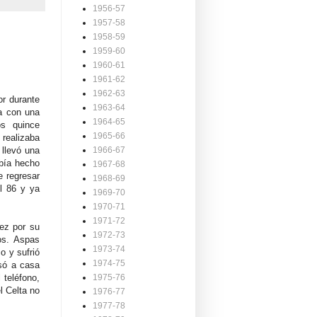
1956-57
1957-58
1958-59
1959-60
1960-61
1961-62
1962-63
or durante
1963-64
ca con una
1964-65
os quince
1965-66
 realizaba
 llevó una
1966-67
abía hecho
1967-68
e regresar
1968-69
l 86 y ya
1969-70
1970-71
1971-72
vez por su
1972-73
os. Aspas
1973-74
o y sufrió
1974-75
só a casa
 teléfono,
1975-76
l Celta no
1976-77
1977-78