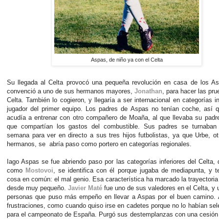
Aspas, de niño ya con el Celta
Su llegada al Celta provocó una pequeña revolución en casa de los As
convenció a uno de sus hermanos mayores,
Jonathan
, para hacer las pru
Celta. También lo cogieron, y llegaría a ser internacional en categorías in
jugador del primer equipo. Los padres de Aspas no tenían coche, así 
acudía a entrenar con otro compañero de Moaña, al que llevaba su padr
que compartían los gastos del combustible. Sus padres se turnaban 
semana para ver en directo a sus tres hijos futbolistas, ya que Urbe, o
hermanos, se abría paso como portero en categorías regionales.
Iago Aspas se fue abriendo paso por las categorías inferiores del Celta, 
como
Mostovoi
, se identifica con él porque jugaba de mediapunta, y t
cosa en común: el mal genio. Esa característica ha marcado la trayectori
desde muy pequeño.
Javier Maté
fue uno de sus valedores en el Celta, y 
personas que puso más empeño en llevar a Aspas por el buen camino. A
frustraciones, como cuando quiso irse en cadetes porque no lo habían se
para el campeonato de España. Purgó sus destemplanzas con una cesión 