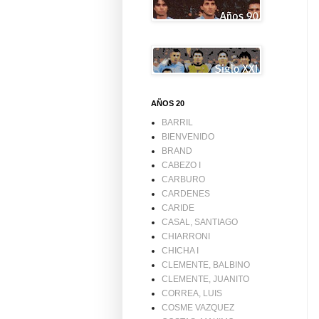
AÑOS 20
BARRIL
BIENVENIDO
BRAND
CABEZO I
CARBURO
CARDENES
CARIDE
CASAL, SANTIAGO
CHIARRONI
CHICHA I
CLEMENTE, BALBINO
CLEMENTE, JUANITO
CORREA, LUIS
COSME VAZQUEZ