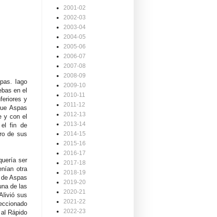
2001-02
2002-03
2003-04
2004-05
2005-06
2006-07
2007-08
2008-09
pas. Iago
2009-10
ebas en el
2010-11
feriores y
2011-12
que Aspas
2012-13
e y con el
2013-14
el fin de
tro de sus
2014-15
2015-16
2016-17
quería ser
2017-18
enían otra
2018-19
a de Aspas
2019-20
una de las
2020-21
livió sus
2021-22
leccionado
2022-23
al Rápido