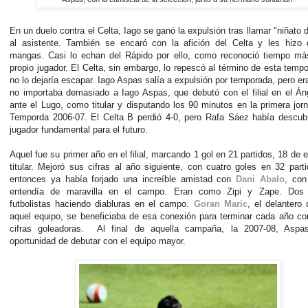
En un duelo contra el Celta, Iago se ganó la expulsión tras llamar "niñato 
al asistente. También se encaró con la afición del Celta y les hizo 
mangas. Casi lo echan del Rápido por ello, como reconoció tiempo más
propio jugador. El Celta, sin embargo, lo repescó al término de esta temp
no lo dejaría escapar. Iago Aspas salía a expulsión por temporada, pero er
no importaba demasiado a Iago Aspas, que debutó con el filial en el Án
ante el Lugo, como titular y disputando los 90 minutos en la primera jor
Temporda 2006-07. El Celta B perdió 4-0, pero Rafa Sáez había descubi
jugador fundamental para el futuro.
Aquel fue su primer año en el filial, marcando 1 gol en 21 partidos, 18 de 
titular. Mejoró sus cifras al año siguiente, con cuatro goles en 32 part
entonces ya había forjado una increíble amistad con
Dani Abalo
, con
entendía de maravilla en el campo. Eran como Zipi y Zape. Dos 
futbolistas haciendo diabluras en el campo.
Goran Maric
, el delantero 
aquel equipo, se beneficiaba de esa conexión para terminar cada año c
cifras goleadoras. Al final de aquella campaña, la 2007-08, Aspa
oportunidad de debutar con el equipo mayor.